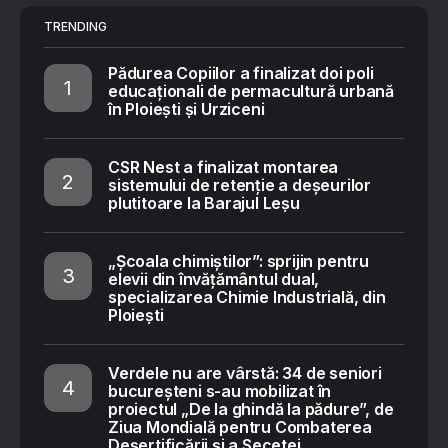
TRENDING
Pădurea Copiilor a finalizat doi poli
educaționali de permacultură urbană
în Ploiești și Urziceni
CSR Nest a finalizat montarea
sistemului de retenție a deșeurilor
plutitoare la Barajul Leșu
„Școala chimiștilor”: sprijin pentru
elevii din învățământul dual,
specializarea Chimie Industrială, din
Ploiești
Verdele nu are vârstă: 34 de seniori
bucureșteni s-au mobilizat în
proiectul „De la ghindă la pădure”, de
Ziua Mondială pentru Combaterea
Deșertificării și a Secetei