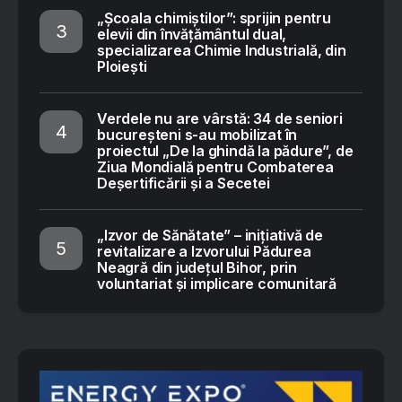
„Școala chimiștilor”: sprijin pentru
elevii din învățământul dual,
specializarea Chimie Industrială, din
Ploiești
Verdele nu are vârstă: 34 de seniori
bucureșteni s-au mobilizat în
proiectul „De la ghindă la pădure”, de
Ziua Mondială pentru Combaterea
Deșertificării și a Secetei
„Izvor de Sănătate” – inițiativă de
revitalizare a Izvorului Pădurea
Neagră din județul Bihor, prin
voluntariat și implicare comunitară