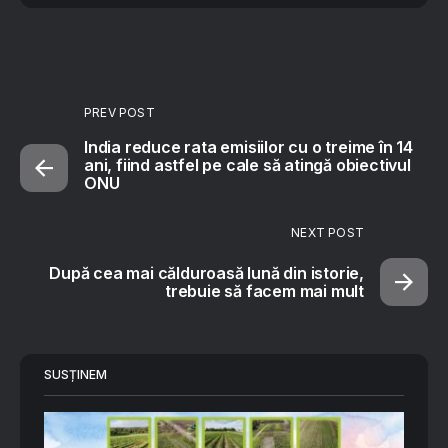
PREV POST
India reduce rata emisiilor cu o treime în 14
ani, fiind astfel pe cale să atingă obiectivul
ONU
NEXT POST
După cea mai călduroasă lună din istorie,
trebuie să facem mai mult
SUSȚINEM