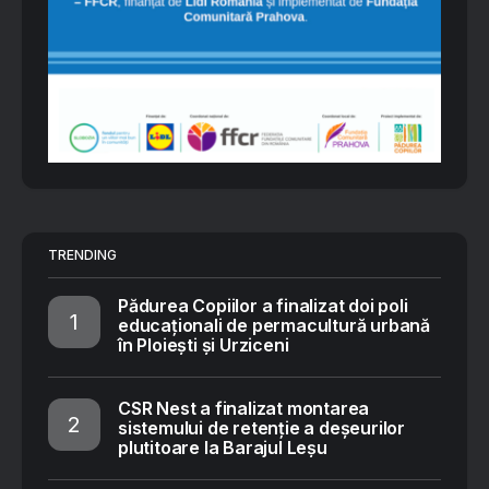
TRENDING
Pădurea Copiilor a finalizat doi poli
educaționali de permacultură urbană
în Ploiești și Urziceni
CSR Nest a finalizat montarea
sistemului de retenție a deșeurilor
plutitoare la Barajul Leșu