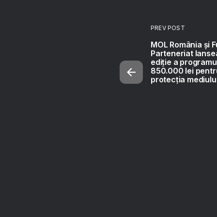
PREV POST
MOL România și F
Parteneriat lanse
ediție a programul
850.000 lei pentr
protecția mediulu