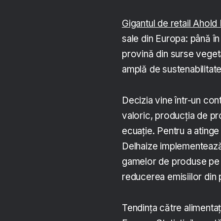
Gigantul de retail Ahold
sale din Europa: până î
provină din surse vegeta
amplă de sustenabilitate
Decizia vine într-un con
valoric, producția de pr
ecuație. Pentru a atinge
Delhaize implementează 
gamelor de produse pe b
reducerea emisiilor din 
Tendința către alimentaț