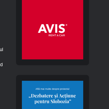
e
ul
ld