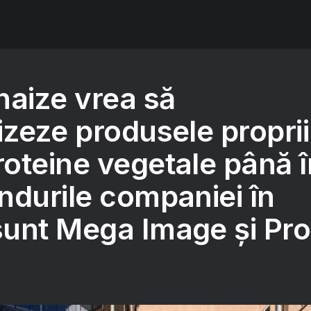
haize vrea să
izeze produsele proprii
oteine vegetale până î
ndurile companiei în
unt Mega Image și Pro