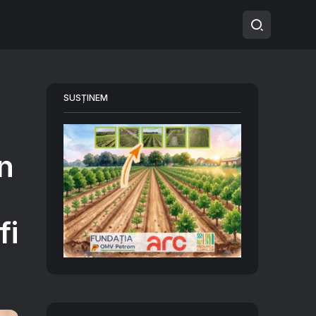
SUSȚINEM
n
fi