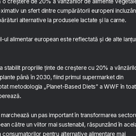
ată o creștere de 20% a vânzărilor de alimente vegetal
ximativ un sfert dintre cumpărătorii europeni incluzâ
rături alternative la produsele lactate și la carne.
-ul alimentar european este reflectată și de alte lanțu
a stabilit propriile ținte de creștere cu 20% a vânzăril
plante până în 2030, fiind primul supermarket din
optat metodologia „Planet-Based Diets” a WWF în toa
operează.
ze marchează un pas important în transformarea sectoru
pean către un viitor mai sustenabil, răspunzând în acel
a consumatorilor pentru alternative alimentare mai