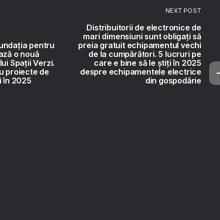
NEXT POST
Distribuitorii de electronice de
mari dimensiuni sunt obligați să
undația pentru
preia gratuit echipamentul vechi
ază o nouă
de la cumpărători. 5 lucruri pe
ui Spații Verzi.
care e bine să le știți în 2025
u proiecte de
despre echipamentele electrice
i în 2025
din gospodărie