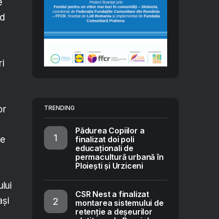
e
nd
ri
or
TRENDING
Pădurea Copiilor a
te
finalizat doi poli
educaționali de
permacultură urbană în
Ploiești și Urziceni
lui
CSR Nest a finalizat
ași
montarea sistemului de
retenție a deșeurilor