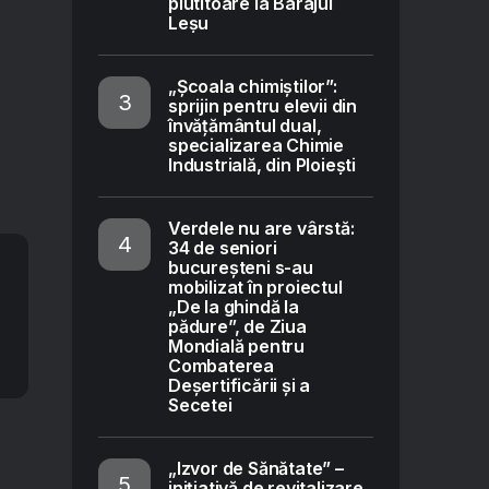
plutitoare la Barajul
Leșu
„Școala chimiștilor”:
sprijin pentru elevii din
învățământul dual,
specializarea Chimie
Industrială, din Ploiești
Verdele nu are vârstă:
34 de seniori
bucureșteni s-au
mobilizat în proiectul
„De la ghindă la
pădure”, de Ziua
Mondială pentru
Combaterea
Deșertificării și a
Secetei
„Izvor de Sănătate” –
inițiativă de revitalizare