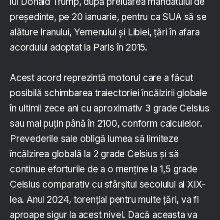
lui Donald Trump, după preluarea mandatului de
preşedinte, pe 20 ianuarie, pentru ca SUA să se
alăture Iranului, Yemenului şi Libiei, ţări în afara
acordului adoptat la Paris în 2015.
Acest acord reprezintă motorul care a făcut
posibilă schimbarea traiectoriei încălzirii globale
în ultimii zece ani cu aproximativ 3 grade Celsius
sau mai puţin până în 2100, conform calculelor.
Prevederile sale obligă lumea să limiteze
încălzirea globală la 2 grade Celsius şi să
continue eforturile de a o menţine la 1,5 grade
Celsius comparativ cu sfârşitul secolului al XIX-
lea. Anul 2024, torenţial pentru multe ţări, va fi
aproape sigur la acest nivel. Dacă aceasta va