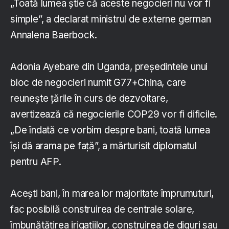
„Toată lumea ştie că aceste negocieri nu vor fi
simple”, a declarat ministrul de externe german
Annalena Baerbock.
Adonia Ayebare din Uganda, preşedintele unui
bloc de negocieri numit G77+China, care
reuneşte ţările în curs de dezvoltare,
avertizează că negocierile COP29 vor fi dificile.
„De îndată ce vorbim despre bani, toată lumea
îşi dă arama pe faţă”, a mărturisit diplomatul
pentru AFP.
Aceşti bani, în marea lor majoritate împrumuturi,
fac posibilă construirea de centrale solare,
îmbunătăţirea irigaţiilor, construirea de diguri sau