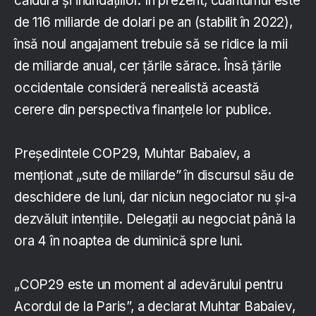
căldură şi inundaţiilor. În prezent, cuantumul este
de 116 miliarde de dolari pe an (stabilit în 2022),
însă noul angajament trebuie să se ridice la mii
de miliarde anual, cer ţările sărace. Însă ţările
occidentale consideră nerealistă această
cerere din perspectiva finanţele lor publice.
Preşedintele COP29, Muhtar Babaiev, a
menţionat „sute de miliarde” în discursul său de
deschidere de luni, dar niciun negociator nu şi-a
dezvăluit intenţiile. Delegaţii au negociat până la
ora 4 în noaptea de duminică spre luni.
„COP29 este un moment al adevărului pentru
Acordul de la Paris”, a declarat Muhtar Babaiev,