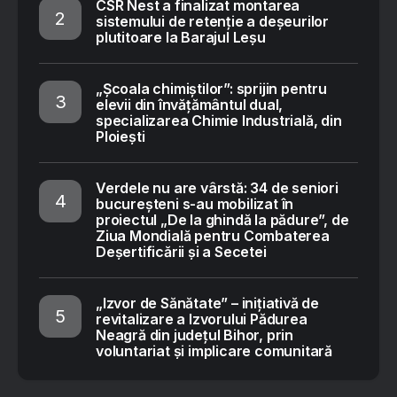
CSR Nest a finalizat montarea
sistemului de retenție a deșeurilor
plutitoare la Barajul Leșu
„Școala chimiștilor”: sprijin pentru
elevii din învățământul dual,
specializarea Chimie Industrială, din
Ploiești
Verdele nu are vârstă: 34 de seniori
bucureșteni s-au mobilizat în
proiectul „De la ghindă la pădure”, de
Ziua Mondială pentru Combaterea
Deșertificării și a Secetei
„Izvor de Sănătate” – inițiativă de
revitalizare a Izvorului Pădurea
Neagră din județul Bihor, prin
voluntariat și implicare comunitară