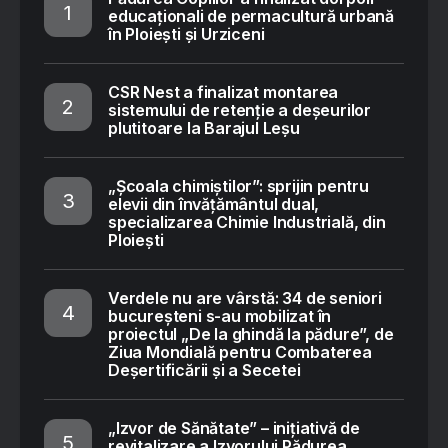
educaționali de permacultură urbană
în Ploiești și Urziceni
CSR Nest a finalizat montarea
sistemului de retenție a deșeurilor
plutitoare la Barajul Leșu
„Școala chimiștilor”: sprijin pentru
elevii din învățământul dual,
specializarea Chimie Industrială, din
Ploiești
Verdele nu are vârstă: 34 de seniori
bucureșteni s-au mobilizat în
proiectul „De la ghindă la pădure”, de
Ziua Mondială pentru Combaterea
Deșertificării și a Secetei
„Izvor de Sănătate” – inițiativă de
revitalizare a Izvorului Pădurea