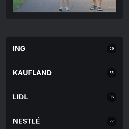
ING
29
KAUFLAND
55
LIDL
36
NESTLÉ
22