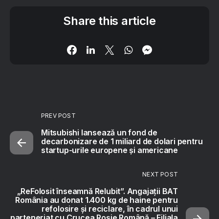
Share this article
PREV POST
Mitsubishi lansează un fond de
decarbonizare de 1 miliard de dolari pentru
startup-urile europene și americane
NEXT POST
„ReFolosit înseamnă ReIubit”. Angajații BAT
România au donat 1.400 kg de haine pentru
refolosire și reciclare, în cadrul unui
parteneriat cu Crucea Roșie Română – Filiala