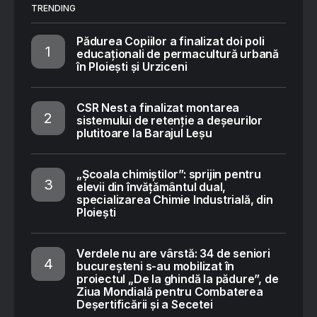
TRENDING
Pădurea Copiilor a finalizat doi poli
educaționali de permacultură urbană
în Ploiești și Urziceni
CSR Nest a finalizat montarea
sistemului de retenție a deșeurilor
plutitoare la Barajul Leșu
„Școala chimiștilor”: sprijin pentru
elevii din învățământul dual,
specializarea Chimie Industrială, din
Ploiești
Verdele nu are vârstă: 34 de seniori
bucureșteni s-au mobilizat în
proiectul „De la ghindă la pădure”, de
Ziua Mondială pentru Combaterea
Deșertificării și a Secetei