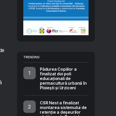
de
TRENDING
Pădurea Copiilor a
finalizat doi poli
educaționali de
ă
permacultură urbană în
Ploiești și Urziceni
CSR Nest a finalizat
montarea sistemului de
retenție a deșeurilor