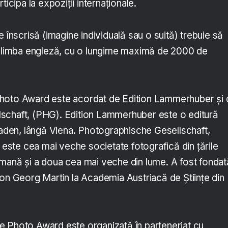
ticipa la expoziții internaționale.
e înscrisă (imagine individuală sau o suită) trebuie să
n limba engleză, cu o lungime maximă de 2000 de
hoto Award este acordat de Edition Lammerhuber și 
schaft, (PHG). Edition Lammerhuber este o editură
 Baden, lângă Viena. Photographische Gesellschaft,
, este cea mai veche societate fotografică din țările
mană și a doua cea mai veche din lume. A fost fondat
ton Georg Martin la Academia Austriacă de Științe din
 Photo Award este organizată în parteneriat cu