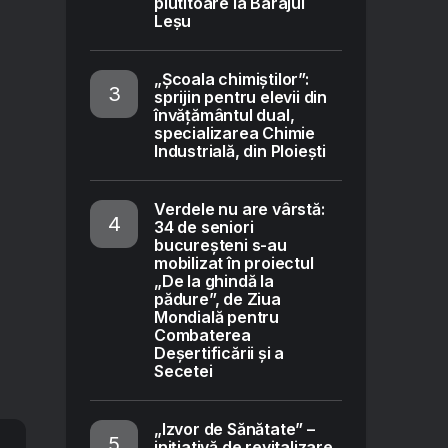
plutitoare la Barajul
Leșu
„Școala chimiștilor”:
sprijin pentru elevii din
învățământul dual,
specializarea Chimie
Industrială, din Ploiești
Verdele nu are vârstă:
34 de seniori
bucureșteni s-au
mobilizat în proiectul
„De la ghindă la
pădure”, de Ziua
Mondială pentru
Combaterea
Deșertificării și a
Secetei
„Izvor de Sănătate” –
inițiativă de revitalizare