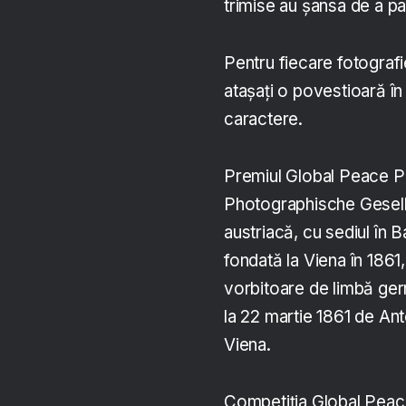
trimise au șansa de a par
Pentru fiecare fotografi
atașați o povestioară î
caractere.
Premiul Global Peace P
Photographische Gesell
austriacă, cu sediul în
fondată la Viena în 1861
vorbitoare de limbă ger
la 22 martie 1861 de An
Viena.
Competiția Global Peace