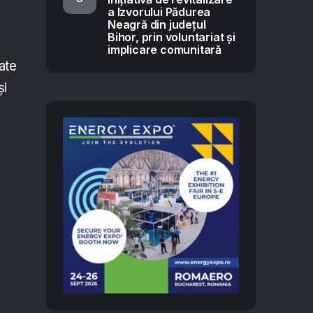
a Izvorului Pădurea
Neagră din județul
Bihor, prin voluntariat și
implicare comunitară
ate
și
n