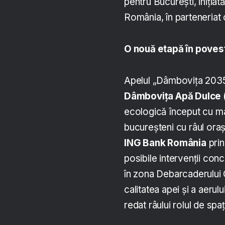
pentru București, iniți
România, în parteneriat c
O nouă etapă în pove
Apelul „Dâmbovița 2035
Dâmbovița Apă Dulce 
ecologică început cu mai
bucureșteni cu râul orașu
ING Bank România
prin
posibile intervenții co
în zona Debarcaderului
calitatea apei și a aerul
redat râului rolul de spaț