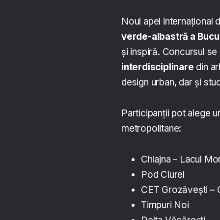
Noul apel internațional 
verde-albastră a Bucur
și inspiră. Concursul s
interdisciplinare
din ar
design urban, dar și stu
Participanții pot alege 
metropolitane:
Chiajna – Lacul Mor
Pod Ciurel
CET Grozăvești – 
Timpuri Noi