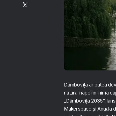
Dâmbovița ar putea deve
natura înapoi în inima ca
„Dâmbovița 2035”, lansa
Makerspace și Anuala de