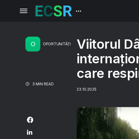
Viitorul D
O
OPORTUNITĂȚI
internațio
care respi
3 MIN READ
23.10.2025