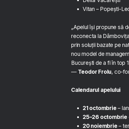
Delta Văcărești
Vitan – Popești-Le
„Apelul își propune să 
reconecta la Dâmbovița, p
prin soluții bazate pe n
nou model de management
București de a fi în top 
—
Teodor Frolu
, co-fo
Calendarul apelului
21 octombrie
– lan
25–26 octombrie
20 noiembrie
– te