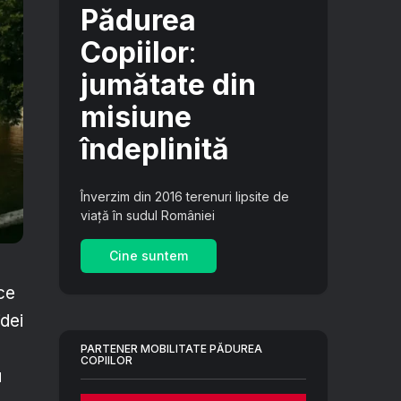
Pădurea
Copiilor
:
jumătate din
misiune
îndeplinită
Înverzim din 2016 terenuri lipsite de
viață în sudul României
Cine suntem
ce
idei
PARTENER MOBILITATE PĂDUREA
COPIILOR
u