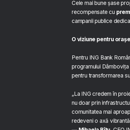
Cele mai bune șase prop
recompensate cu
prem
campanii publice dedic
O viziune pentru orașel
Pentru ING Bank România, 
programului Dâmbovița 
pentru transformarea su
„La ING credem în proie
nu doar prin infrastructu
comunitatea mai aproape 
redeveni o axă vibrantă 
—
Mihaela Bîtu
, CEO I