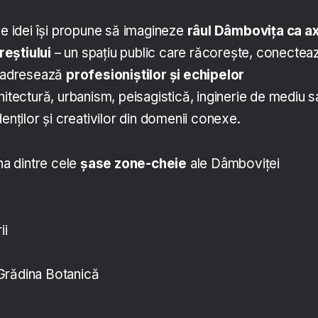
de idei își propune să imagineze
râul Dâmbovița ca a
eștiului
– un spațiu public care răcorește, conectea
e adresează
profesioniștilor și echipelor
hitectură, urbanism, peisagistică, inginerie de mediu s
denților și creativilor din domenii conexe.
una dintre cele
șase zone-cheie
ale Dâmboviței
ii
Grădina Botanică