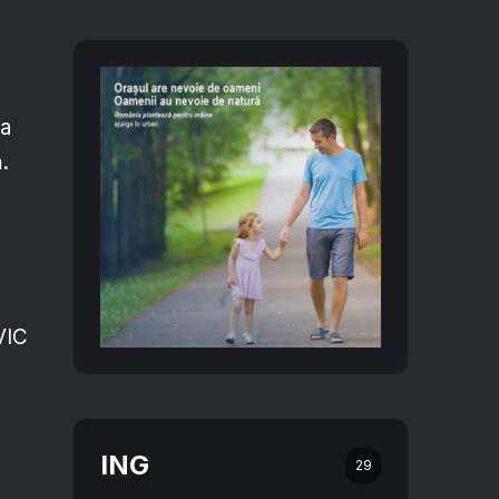
 a
.
VIC
ING
29