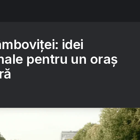
âmboviței: idei
nale pentru un oraș
ră