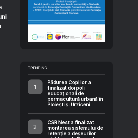
a
uni
a
TRENDING
Pădurea Copiilor a
finalizat doi poli
educaționali de
permacultură urbană în
a
Ploiești și Urziceni
CSR Nest a finalizat
montarea sistemului de
retenție a deșeurilor