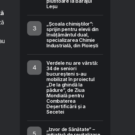
plutitoare la Barajul
Leșu
xă
ză
„Școala chimiștilor”:
sprijin pentru elevii din
învățământul dual,
specializarea Chimie
au
Industrială, din Ploiești
Verdele nu are vârstă:
34 de seniori
bucureșteni s-au
mobilizat în proiectul
„De la ghindă la
pădure”, de Ziua
Mondială pentru
Combaterea
Deșertificării și a
Secetei
„Izvor de Sănătate” –
inițiativă de revitalizare