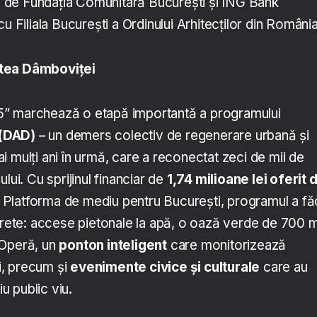
ată de Fundația Comunitară București și ING Bank
u Filiala București a Ordinului Arhitecților din România
stea Dâmboviței
” marchează o etapă importantă a programului
(DAD)
– un demers colectiv de regenerare urbană și
 mulți ani în urmă, care a reconectat zeci de mii de
lui. Cu sprijinul financiar de
1,74 milioane lei oferit 
 Platforma de mediu pentru București, programul a fă
ncrete: accese pietonale la apă, o oază verde de 700 
 Operă, un
ponton inteligent
care monitorizează
ui, precum și
evenimente civice și culturale
care au
iu public viu.