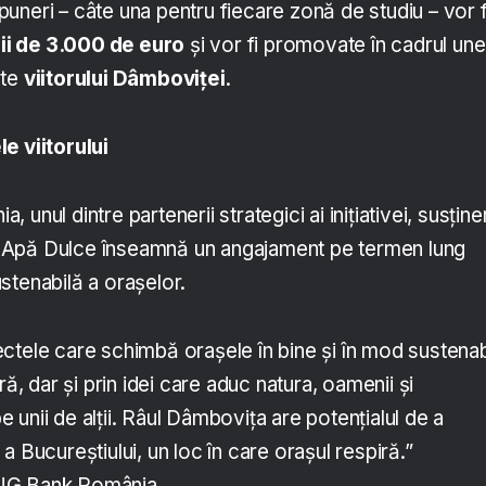
uneri – câte una pentru fiecare zonă de studiu – vor f
ii de 3.000 de euro
și vor fi promovate în cadrul une
ate
viitorului Dâmboviței
.
e viitorului
unul dintre partenerii strategici ai inițiativei, susțin
Apă Dulce înseamnă un angajament pe termen lung
stenabilă a orașelor.
ctele care schimbă orașele în bine și în mod sustenab
ră, dar și prin idei care aduc natura, oamenii și
unii de alții. Râul Dâmbovița are potențialul de a
a Bucureștiului, un loc în care orașul respiră.”
NG Bank România