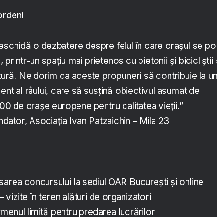
ordeni
deschidă o dezbatere despre felul în care orașul se po
rintr-un spațiu mai prietenos cu pietonii și bicicliștii 
atură. Ne dorim ca aceste propuneri să contribuie la u
 al râului, care să susțină obiectivul asumat de
100 de orașe europene pentru calitatea vieții.”
ndator, Asociația Ivan Patzaichin – Mila 23
sarea concursului la sediul OAR București și online
– vizite în teren alături de organizatori
rmenul limită pentru predarea lucrărilor