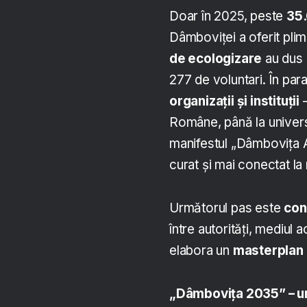
Doar în 2025, peste
35
Dâmboviței a oferit plim
de ecologizare
au dus 
277 de voluntari. În par
organizații și instituții
–
Române, până la universi
manifestul „Dâmbovița 
curat și mai conectat la 
Următorul pas este
con
între autorități, mediul 
elabora un
masterplan 
„Dâmbovița 2035” – un