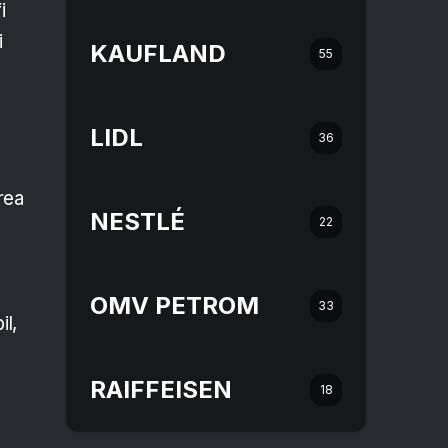
i
i
KAUFLAND
55
LIDL
36
erea
NESTLÉ
22
OMV PETROM
33
il,
RAIFFEISEN
18