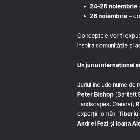
24–26 noiembrie
–
28 noiembrie
– co
Conceptele vor fi expuse
inspira comunitățile și 
Un juriu internațional 
Juriul include nume de re
Peter Bishop
(Bartlett
Landscapes, Olanda),
R
experții români
Tiberiu
Andrei Fezi
și
Ioana Al