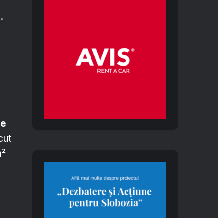
.
de
cut
m²