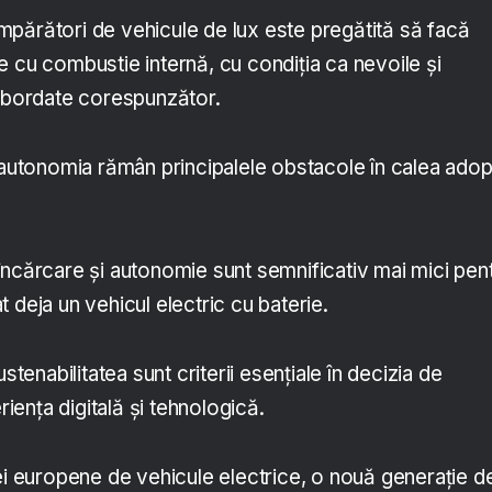
părători de vehicule de lux este pregătită să facă
 cu combustie internă, cu condiția ca nevoile și
 abordate corespunzător.
 autonomia rămân principalele obstacole în calea adopț
încărcare și autonomie sunt semnificativ mai mici pen
 deja un vehicul electric cu baterie.
ustenabilitatea sunt criterii esențiale în decizia de
eriența digitală și tehnologică.
ței europene de vehicule electrice, o nouă generație d