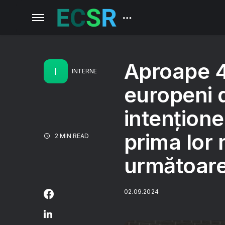
Aproape 4
I
INTERNE
europeni 
intențione
prima lor 
2 MIN READ
următoarel
02.09.2024