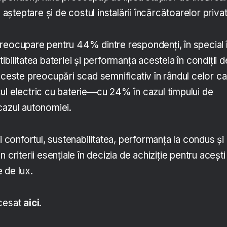
e așteptare și de costul instalării încărcătoarelor priva
reocupare pentru 44% dintre respondenți, în special 
bilitatea bateriei și performanța acesteia în condiții d
aceste preocupări scad semnificativ în rândul celor c
ul electric cu baterie—cu 24% în cazul timpului de
cazul autonomiei.
i confortul, sustenabilitatea, performanța la condus și
 criterii esențiale în decizia de achiziție pentru acești
 de lux.
ccesat
aici
.