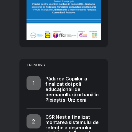
TRENDING
Pădurea Copiilor a
finalizat doi poli
educaționali de
permacultură urbană în
Ploiești și Urziceni
d
CSR Nest a finalizat
montarea sistemului de
retenție a deșeurilor