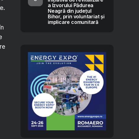
a Izvorului Pădurea
te.
Neagră din județul
Bihor, prin voluntariat și
implicare comunitară
în
e
are