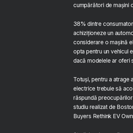
cumpărători de mașini de
38% dintre consumatorii
achiziționeze un automo
considerare o mașină el
opta pentru un vehicul e
dacă modelele ar oferi s
Totuși, pentru a atrage
electrice trebuie să acor
răspundă preocupărilor l
studiu realizat de Bost
Buyers Rethink EV Own