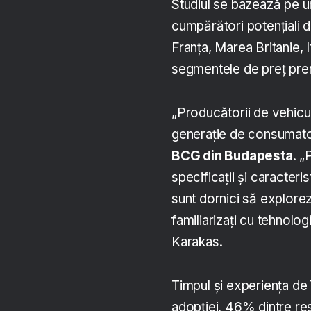
Studiul se bazează pe u
cumpărători potențiali 
Franța, Marea Britanie, I
segmentele de preț prem
„Producătorii de vehicu
generație de consumator
BCG din Budapesta
. „
specificații și caracter
sunt dornici să explorez
familiarizați cu tehnologi
Karakas.
Timpul și experiența de 
adopției, 46% dintre res