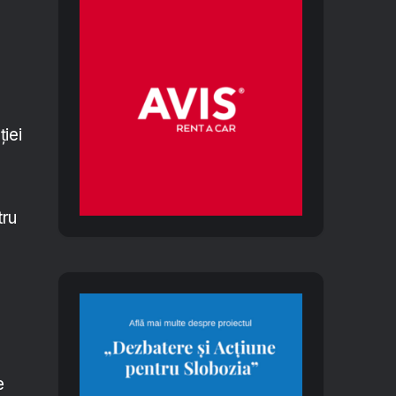
iei
tru
e