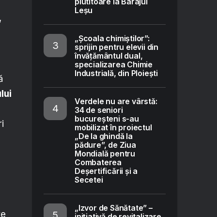
plutitoare la Barajul
Leșu
,
„Școala chimiștilor”:
sprijin pentru elevii din
învățământul dual,
specializarea Chimie
Industrială, din Ploiești
ă
lui
Verdele nu are vârstă:
34 de seniori
bucureșteni s-au
i
mobilizat în proiectul
„De la ghindă la
pădure”, de Ziua
Mondială pentru
Combaterea
Deșertificării și a
Secetei
„Izvor de Sănătate” –
re
inițiativă de revitalizare