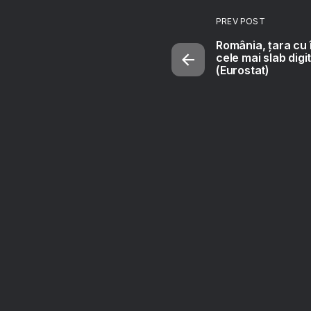
PREV POST
România, țara cu 
cele mai slab digi
(Eurostat)