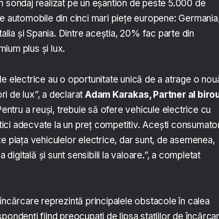
n sondaj realizat pe un eșantion de peste 5.000 de
de automobile din cinci mari piețe europene: Germania
talia și Spania. Dintre aceștia, 20% fac parte din
ium plus și lux.
le electrice au o oportunitate unică de a atrage o nou
i de lux”, a declarat
Adam Karakas, Partner al birou
Pentru a reuși, trebuie să ofere vehicule electrice cu
istici adecvate la un preț competitiv. Acești consumator
e piața vehiculelor electrice, dar sunt, de asemenea,
a digitală și sunt sensibili la valoare.”, a completat
încărcare reprezintă principalele obstacole în calea
pondenți fiind preocupați de lipsa stațiilor de încărca