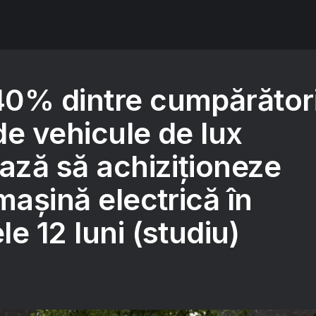
0% dintre cumpărători
de vehicule de lux
ază să achiziționeze
mașină electrică în
e 12 luni (studiu)