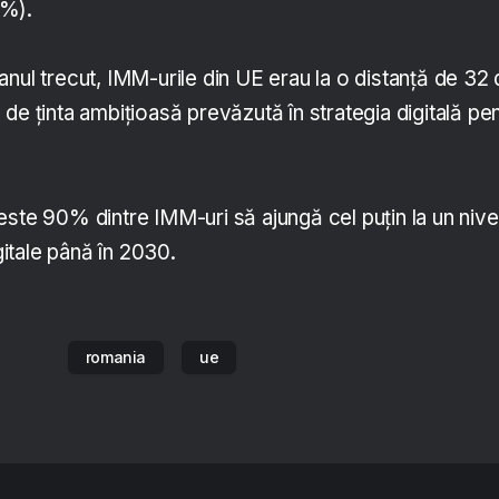
3%).
nul trecut, IMM-urile din UE erau la o distanţă de 32
de ţinta ambiţioasă prevăzută în strategia digitală pe
ste 90% dintre IMM-uri să ajungă cel puţin la un nive
igitale până în 2030.
romania
ue