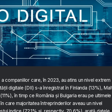
 companiilor care, în 2023, au atins un nivel extrem
ităţii digitale (DII) s-a înregistrat în Finlanda (13%), Mal
 (11%), în timp ce România şi Bulgaria erau pe ultimele
e în care majoritatea întreprinderilor aveau un nivel
tui indice (72,1% şi, respectiv, 70,6%), arată datele