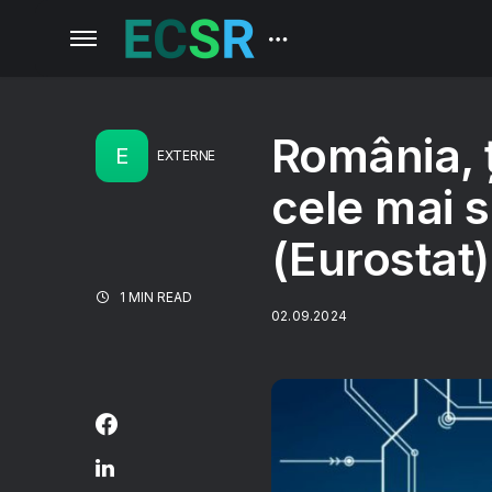
România, ț
E
EXTERNE
cele mai s
(Eurostat)
1 MIN READ
02.09.2024