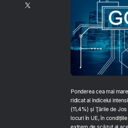
Ponderea cea mai mare a
ridicat al indicelui intens
(11,4%) şi Ţările de Jos
locuri în UE, în condiţiil
extrem de scăzut al aces