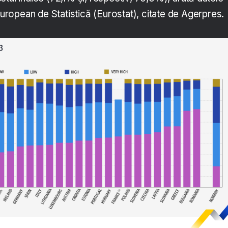
 European de Statistică (Eurostat), citate de Agerpres.