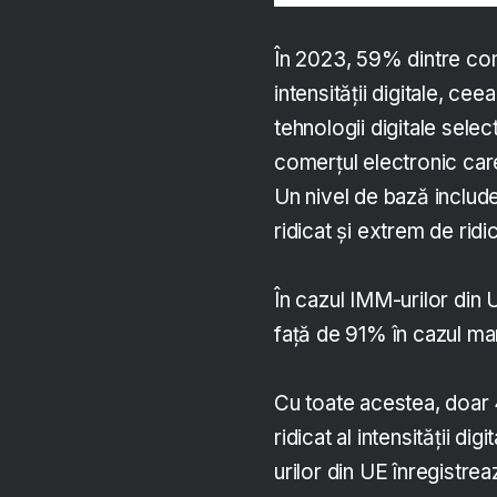
În 2023, 59% dintre comp
intensităţii digitale, c
tehnologii digitale select
comerţul electronic care
Un nivel de bază include 
ridicat şi extrem de rid
În cazul IMM-urilor din U
faţă de 91% în cazul ma
Cu toate acestea, doar 
ridicat al intensităţii di
urilor din UE înregistrea