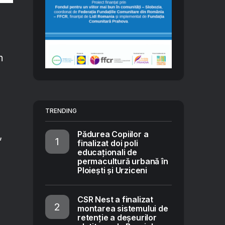
n
TRENDING
Pădurea Copiilor a
,
finalizat doi poli
educaționali de
permacultură urbană în
Ploiești și Urziceni
CSR Nest a finalizat
montarea sistemului de
retenție a deșeurilor