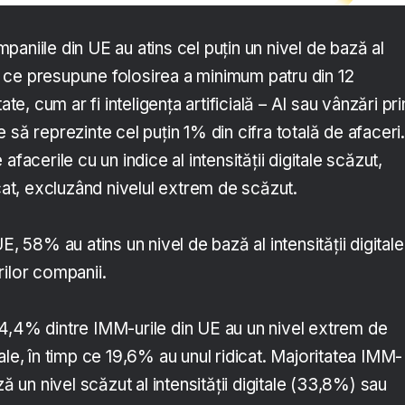
aniile din UE au atins cel puţin un nivel de bază al
eea ce presupune folosirea a minimum patru din 12
ate, cum ar fi inteligenţa artificială – AI sau vânzări pri
 să reprezinte cel puţin 1% din cifra totală de afaceri.
afacerile cu un indice al intensităţii digitale scăzut,
icat, excluzând nivelul extrem de scăzut.
E, 58% au atins un nivel de bază al intensităţii digitale
rilor companii.
4,4% dintre IMM-urile din UE au un nivel extrem de
gitale, în timp ce 19,6% au unul ridicat. Majoritatea IMM-
ză un nivel scăzut al intensităţii digitale (33,8%) sau