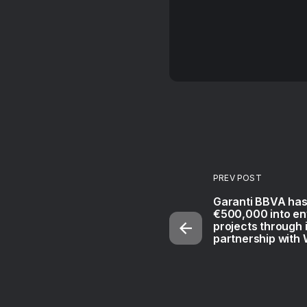
PREV POST
Garanti BBVA has
€500,000 into en
projects through 
partnership wit