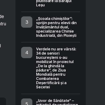
plutitoare la Barajul
Leșu
 de
„Școala chimiștilor”:
sprijin pentru elevii din
ntru
învățământul dual,
specializarea Chimie
Industrială, din Ploiești
l
Verdele nu are vârstă:
34 de seniori
bucureșteni s-au
mobilizat în proiectul
„De la ghindă la
pădure”, de Ziua
Mondială pentru
Combaterea
Deșertificării și a
Secetei
„Izvor de Sănătate” –
inițiativă de revitalizare