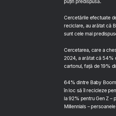
puțin predispusă.
Cercetările efectuate d
reciclare, au arătat că
sunt cele mai predispuse
Cercetarea, care a ches
2024, a arătat că 54% d
cartonul, față de 19% di
64% dintre Baby Boomer
în loc să îl recicleze pe
la 92% pentru Gen Z – p
Millennials – persoanele