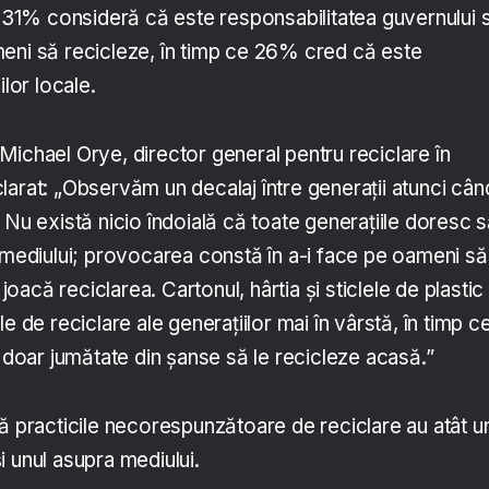
i, 31% consideră că este responsabilitatea guvernului 
eni să recicleze, în timp ce 26% cred că este
ilor locale.
Michael Orye, director general pentru reciclare în
larat: „Observăm un decalaj între generații atunci cân
 Nu există nicio îndoială că toate generațiile doresc 
a mediului; provocarea constă în a-i face pe oameni să
 joacă reciclarea. Cartonul, hârtia și sticlele de plastic
e de reciclare ale generațiilor mai în vârstă, în timp c
u doar jumătate din șanse să le recicleze acasă.”
că practicile necorespunzătoare de reciclare au atât u
 unul asupra mediului.