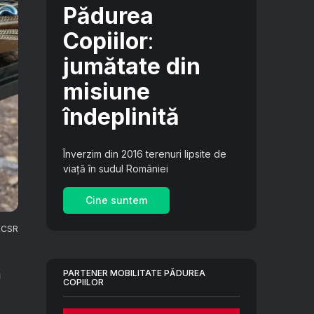
Pădurea
Copiilor
:
jumătate din
misiune
îndeplinită
Înverzim din 2016 terenuri lipsite de
viață în sudul României
Cine suntem
 ECSR
ă
PARTENER MOBILITATE PĂDUREA
COPIILOR