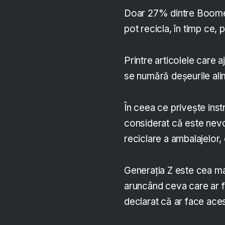
Doar 27% dintre Boomers
pot recicla, în timp ce,
Printre articolele care 
se numără deșeurile ali
În ceea ce privește inst
considerat că este nevo
reciclare a ambalajelor,
Generația Z este cea m
aruncând ceva care ar fi
declarat că ar face aces