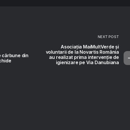
NEXT POST
Asociația MaiMultVerde și
voluntarii de la Novartis România
e cărbune din
au realizat prima intervenție de
nchide
igienizare pe Via Danubiana