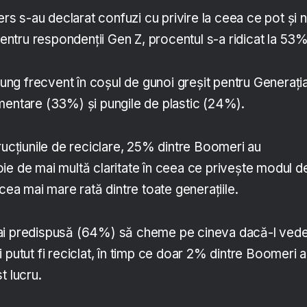
 s-au declarat confuzi cu privire la ceea ce pot și 
 pentru respondenții Gen Z, procentul s-a ridicat la 53
ajung frecvent în coșul de gunoi greșit pentru Generați
mentare (33%) și pungile de plastic (24%).
rucțiunile de reciclare, 25% dintre Boomeri au
ie de mai multă claritate în ceea ce privește modul d
 cea mai mare rată dintre toate generațiile.
ai predispusă (64%) să cheme pe cineva dacă-l ved
 putut fi reciclat, în timp ce doar 2% dintre Boomeri 
t lucru.