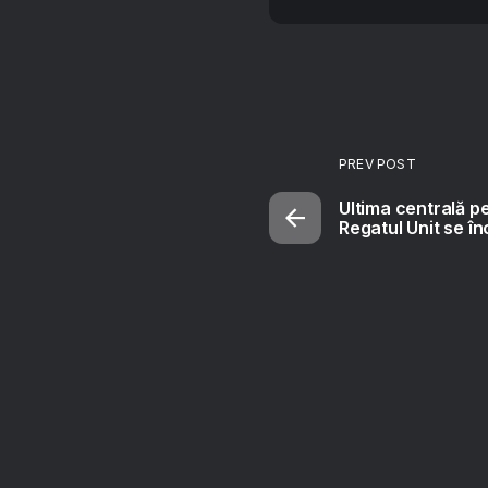
PREV POST
Ultima centrală p
Regatul Unit se î