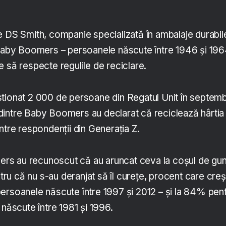
e DS Smith, companie specializată în ambalaje durabile
 Baby Boomers – persoanele născute între 1946 și 196
 să respecte regulile de reciclare.
tionat 2 000 de persoane din Regatul Unit în septemb
intre Baby Boomers au declarat că reciclează hârtia 
ntre respondenții din Generația Z.
s au recunoscut că au aruncat ceva la coșul de gun
ntru că nu s-au deranjat să îl curețe, procent care cre
ersoanele născute între 1997 și 2012 – și la 84% pen
 născute între 1981 și 1996.