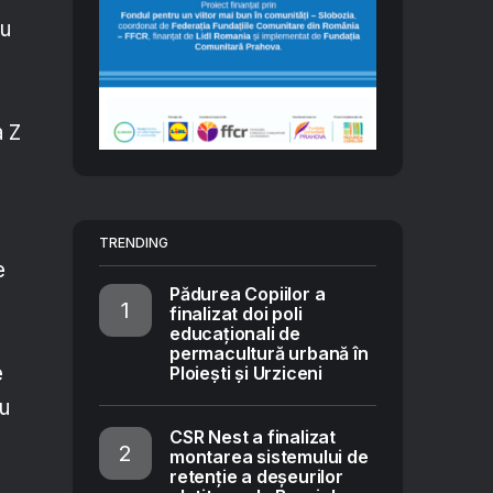
nu
%
a Z
TRENDING
e
Pădurea Copiilor a
finalizat doi poli
educaționali de
permacultură urbană în
e
Ploiești și Urziceni
au
CSR Nest a finalizat
montarea sistemului de
retenție a deșeurilor