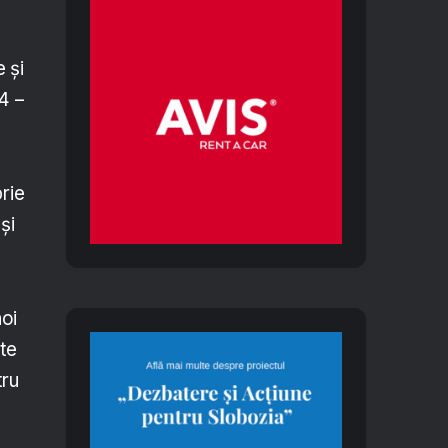
 și
4 –
rie
și
oi
ște
tru