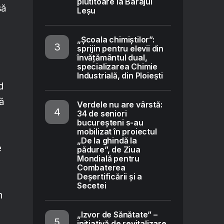
plutitoare la Barajul
să
Leșu
„Școala chimiștilor”:
sprijin pentru elevii din
învățământul dual,
specializarea Chimie
Industrială, din Ploiești
d
să
Verdele nu are vârstă:
34 de seniori
bucureșteni s-au
mobilizat în proiectul
„De la ghindă la
e
pădure”, de Ziua
Mondială pentru
Combaterea
Deșertificării și a
Secetei
n
„Izvor de Sănătate” –
inițiativă de revitalizare