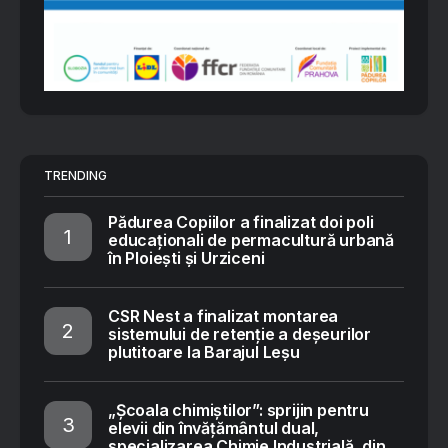
TRENDING
Pădurea Copiilor a finalizat doi poli
educaționali de permacultură urbană
în Ploiești și Urziceni
CSR Nest a finalizat montarea
sistemului de retenție a deșeurilor
plutitoare la Barajul Leșu
„Școala chimiștilor”: sprijin pentru
elevii din învățământul dual,
specializarea Chimie Industrială, din