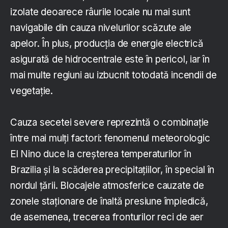
izolate deoarece râurile locale nu mai sunt
navigabile din cauza nivelurilor scăzute ale
apelor. În plus, producţia de energie electrică
asigurată de hidrocentrale este în pericol, iar în
mai multe regiuni au izbucnit totodată incendii de
vegetaţie.
Cauza secetei severe reprezintă o combinaţie
între mai mulţi factori: fenomenul meteorologic
El Nino duce la creşterea temperaturilor în
Brazilia şi la scăderea precipitaţiilor, în special în
nordul ţării. Blocajele atmosferice cauzate de
zonele staţionare de înaltă presiune împiedică,
de asemenea, trecerea fronturilor reci de aer