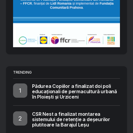
TRENDING
Pădurea Copiilor a finalizat doi poli
educaționali de permacultură urbană
în Ploiești și Urziceni
CSR Nest a finalizat montarea
sistemului de retenție a deșeurilor
plutitoare la Barajul Leșu