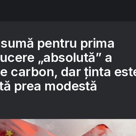
 asumă pentru prima
ducere „absolută” a
de carbon, dar ținta est
tă prea modestă