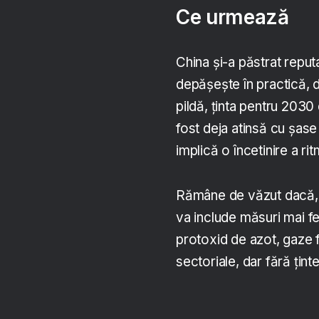
Ce urmează
China și-a păstrat reput
depășește în practică, da
pildă, ținta pentru 2030
fost deja atinsă cu șase
implică o încetinire a ri
Rămâne de văzut dacă, o
va include măsuri mai f
protoxid de azot, gaze f
sectoriale, dar fără țint