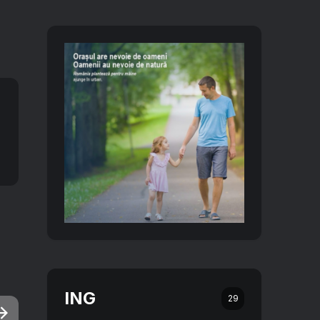
ING
29