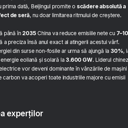
 prima dată, Beijingul promite o
scădere absolută a
fect de seră
, nu doar limitarea ritmului de creștere.
că până în
2035
China va reduce emisiile nete cu
7–1
ră a preciza însă anul exact al atingerii acestui vârf.
giei din surse non-fosile ar urma să ajungă la
30%
, 
 energie eoliană și solară la
3.600 GW
. Liderul chine
electrice vor deveni dominante în vânzările de mașini
de carbon va acoperi toate industriile majore cu emisii
ea experților