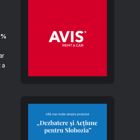
0%
iar
z a