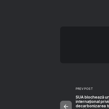
PREV POST
SUA blochează u
internațional priv
decarbonizarea t