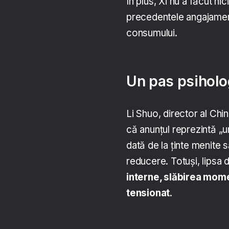
În plus, Xi nu a făcut nic
precedentele angajament
consumului.
Un pas psiholog
Li Shuo, director al Chi
că anunțul reprezintă „u
dată de la ținte menite s
reducere. Totuși, lipsa d
interne, slăbirea mome
tensionat
.