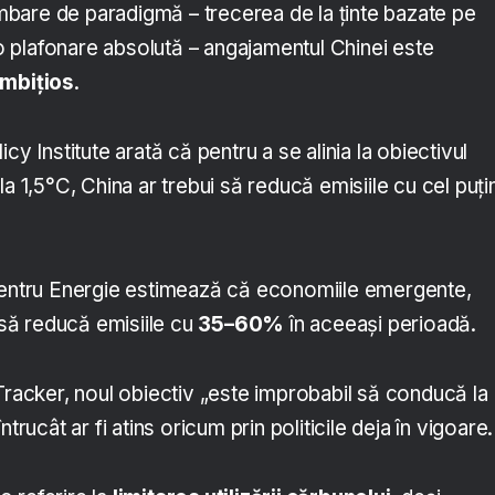
bare de paradigmă – trecerea de la ținte bazate pe
a o plafonare absolută – angajamentul Chinei este
ambițios
.
cy Institute arată că pentru a se alinia la obiectivul
le la 1,5°C, China ar trebui să reducă emisiile cu cel puți
pentru Energie estimează că economiile emergente,
i să reducă emisiile cu
35–60%
în aceeași perioadă.
Tracker, noul obiectiv „este improbabil să conducă la
trucât ar fi atins oricum prin politicile deja în vigoare.