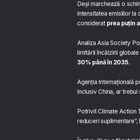
Deși marchează o schim
intensitatea emisiilor l
considerat
prea puțin 
Analiza Asia Society Poli
limitării încălzirii globa
30% până în 2035
.
Agenția Internațională 
inclusiv China, ar trebu
Potrivit Climate Action 
reduceri suplimentare”, în