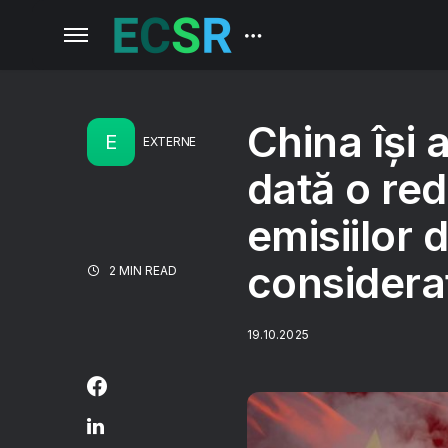
China își
E
EXTERNE
dată o re
emisiilor 
considera
2 MIN READ
19.10.2025