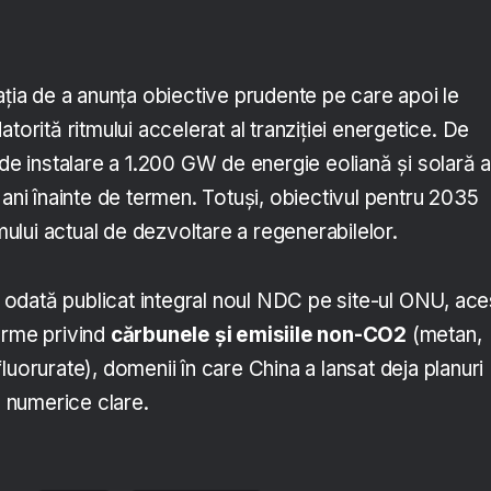
ația de a anunța obiective prudente pe care apoi le
torită ritmului accelerat al tranziției energetice. De
 de instalare a 1.200 GW de energie eoliană și solară 
 ani înainte de termen. Totuși, obiectivul pentru 2035
tmului actual de dezvoltare a regenerabilelor.
dată publicat integral noul NDC pe site-ul ONU, ace
erme privind
cărbunele și emisiile non-CO2
(metan,
luorurate), domenii în care China a lansat deja planuri
e numerice clare.