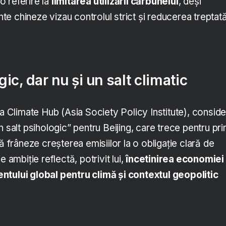
io referire la
limitarea utilizării cărbunelui
, deși
e chineze vizau controlul strict și reducerea treptat
ic, dar nu și un salt climatic
na Climate Hub (Asia Society Policy Institute), consid
n salt psihologic” pentru Beijing, care trece pentru pr
ă frâneze creșterea emisiilor la o obligație clară de
e ambiție reflectă, potrivit lui,
încetinirea economiei
ntului global pentru climă și contextul geopolitic