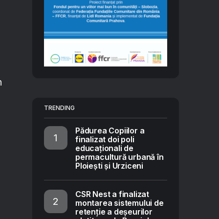
n
TRENDING
Pădurea Copiilor a
finalizat doi poli
educaționali de
permacultură urbană în
Ploiești și Urziceni
CSR Nest a finalizat
montarea sistemului de
retenție a deșeurilor