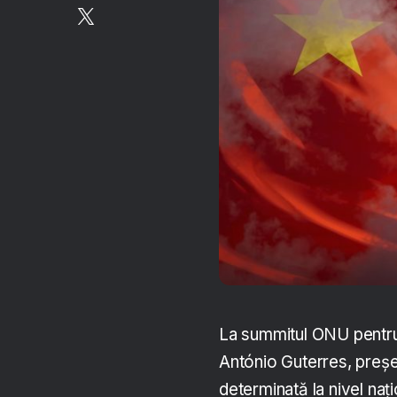
La summitul ONU pentru
António Guterres, președ
determinată la nivel naț