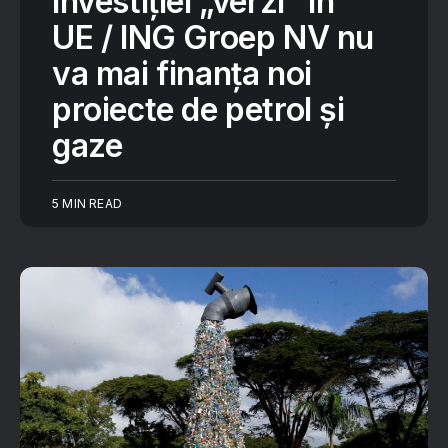
investiției „verzi” în
UE / ING Groep NV nu
va mai finanța noi
proiecte de petrol și
gaze
5 MIN READ