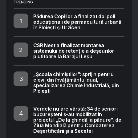
TRENDING
Pădurea Copiilor a finalizat doi poli
educaționali de permacultură urbană
în Ploiești și Urziceni
CSR Nest a finalizat montarea
sistemului de retenție a deșeurilor
plutitoare la Barajul Leșu
„Școala chimiștilor”: sprijin pentru
elevii din învățământul dual,
specializarea Chimie Industrială, din
Ploiești
Verdele nu are vârstă: 34 de seniori
bucureșteni s-au mobilizat în
proiectul „De la ghindă la pădure”, de
Ziua Mondială pentru Combaterea
Deșertificării și a Secetei