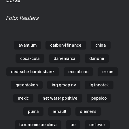
Foto: Reuters
avantium
carbon4finance
china
coca-cola
danemarca
danone
deutsche bundesbank
ecolab inc
exxon
greentoken
ing groep nv
lg innotek
mexic
net water positive
pepsico
puma
renault
siemens
taxonomie ue clima
ue
unilever