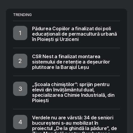
TRENDING
Pădurea Copiilor a finalizat doi poli
educaționali de permacultură urbană
în Ploiești și Urziceni
CSR Nest a finalizat montarea
sistemului de retenție a deșeurilor
plutitoare la Barajul Leșu
„Școala chimiștilor”: sprijin pentru
elevii din învățământul dual,
specializarea Chimie Industrială, din
Ploiești
Verdele nu are vârstă: 34 de seniori
bucureșteni s-au mobilizat în
proiectul „De la ghindă la pădure”, de