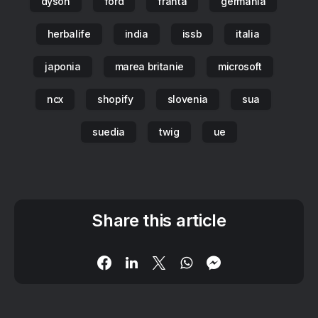
dyson
ford
franta
germania
herbalife
india
issb
italia
japonia
marea britanie
microsoft
ncx
shopify
slovenia
sua
suedia
twig
ue
Share this article