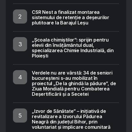
CSR Nest a finalizat montarea
sistemului de retenție a deșeurilor
plutitoare la Barajul Leșu
„Școala chimiștilor”: sprijin pentru
elevii din învățământul dual,
specializarea Chimie Industrială, din
Ploiești
Verdele nu are vârstă: 34 de seniori
bucureșteni s-au mobilizat în
proiectul „De la ghindă la pădure”, de
Ziua Mondială pentru Combaterea
Deșertificării și a Secetei
„Izvor de Sănătate” – inițiativă de
revitalizare a Izvorului Pădurea
Neagră din județul Bihor, prin
voluntariat și implicare comunitară