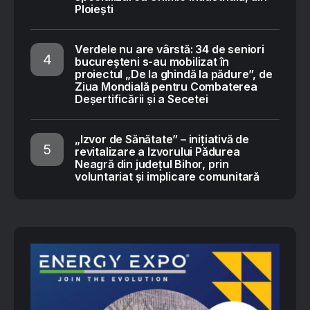
Ploiești
Verdele nu are vârstă: 34 de seniori
bucureșteni s-au mobilizat în
proiectul „De la ghindă la pădure”, de
Ziua Mondială pentru Combaterea
Deșertificării și a Secetei
„Izvor de Sănătate” – inițiativă de
revitalizare a Izvorului Pădurea
Neagră din județul Bihor, prin
voluntariat și implicare comunitară