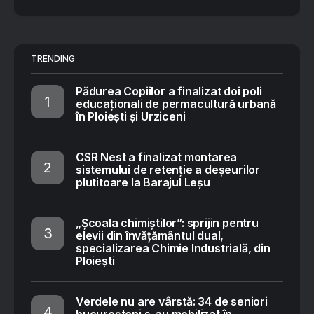
TRENDING
Pădurea Copiilor a finalizat doi poli
educaționali de permacultură urbană
în Ploiești și Urziceni
CSR Nest a finalizat montarea
sistemului de retenție a deșeurilor
plutitoare la Barajul Leșu
„Școala chimiștilor”: sprijin pentru
elevii din învățământul dual,
specializarea Chimie Industrială, din
Ploiești
Verdele nu are vârstă: 34 de seniori