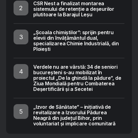
CSR Nest a finalizat montarea
sistemului de retenție a deșeurilor
plutitoare la Barajul Leșu
„Școala chimiștilor”: sprijin pentru
elevii din învățământul dual,
specializarea Chimie Industrială, din
Ploiești
Verdele nu are vârstă: 34 de seniori
bucureșteni s-au mobilizat în
proiectul „De la ghindă la pădure”, de
Ziua Mondială pentru Combaterea
Deșertificării și a Secetei
„Izvor de Sănătate” – inițiativă de
revitalizare a Izvorului Pădurea
Neagră din județul Bihor, prin
voluntariat și implicare comunitară