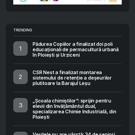
TRENDING
Pădurea Copiilor a finalizat doi poli
educaționali de permacultură urbană
în Ploiești și Urziceni
CSR Nest a finalizat montarea
sistemului de retenție a deșeurilor
plutitoare la Barajul Leșu
„Școala chimiștilor”: sprijin pentru
elevii din învățământul dual,
specializarea Chimie Industrială, din
Ploiești
Verdele nu are vârstă: 34 de seniori