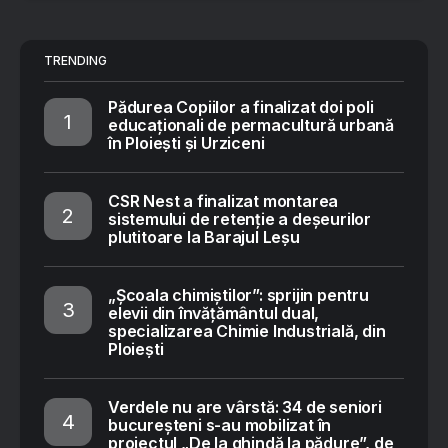
TRENDING
Pădurea Copiilor a finalizat doi poli
educaționali de permacultură urbană
în Ploiești și Urziceni
CSR Nest a finalizat montarea
sistemului de retenție a deșeurilor
plutitoare la Barajul Leșu
„Școala chimiștilor”: sprijin pentru
elevii din învățământul dual,
specializarea Chimie Industrială, din
Ploiești
Verdele nu are vârstă: 34 de seniori
bucureșteni s-au mobilizat în
proiectul „De la ghindă la pădure”, de