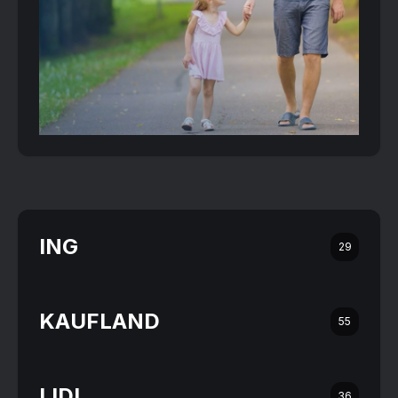
ING
29
KAUFLAND
55
LIDL
36