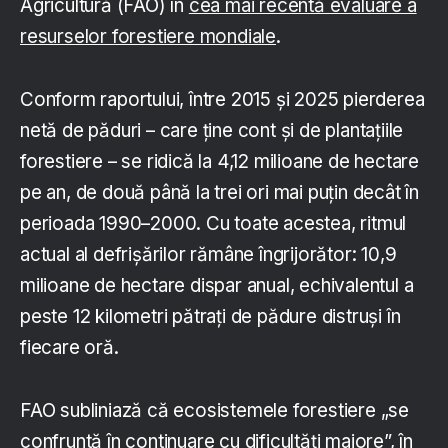
Agricultură (FAO) în
cea mai recentă evaluare a
resurselor forestiere mondiale
.
Conform raportului, între 2015 și 2025 pierderea
netă de păduri – care ține cont și de plantațiile
forestiere – se ridică la 4,12 milioane de hectare
pe an, de două până la trei ori mai puțin decât în
perioada 1990–2000. Cu toate acestea, ritmul
actual al defrișărilor rămâne îngrijorător: 10,9
milioane de hectare dispar anual, echivalentul a
peste 12 kilometri pătrați de pădure distruși în
fiecare oră.
FAO subliniază că ecosistemele forestiere „se
confruntă în continuare cu dificultăți majore”, în