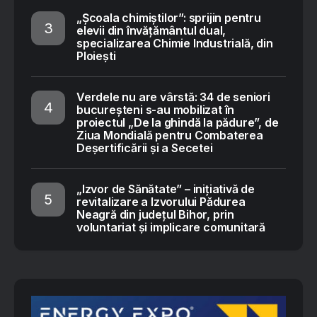
„Școala chimiștilor”: sprijin pentru
elevii din învățământul dual,
specializarea Chimie Industrială, din
Ploiești
Verdele nu are vârstă: 34 de seniori
bucureșteni s-au mobilizat în
proiectul „De la ghindă la pădure”, de
Ziua Mondială pentru Combaterea
Deșertificării și a Secetei
„Izvor de Sănătate” – inițiativă de
revitalizare a Izvorului Pădurea
Neagră din județul Bihor, prin
voluntariat și implicare comunitară