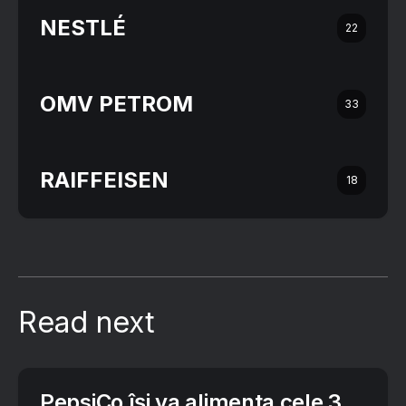
NESTLÉ
22
OMV PETROM
33
RAIFFEISEN
18
Read next
PepsiCo își va alimenta cele 3