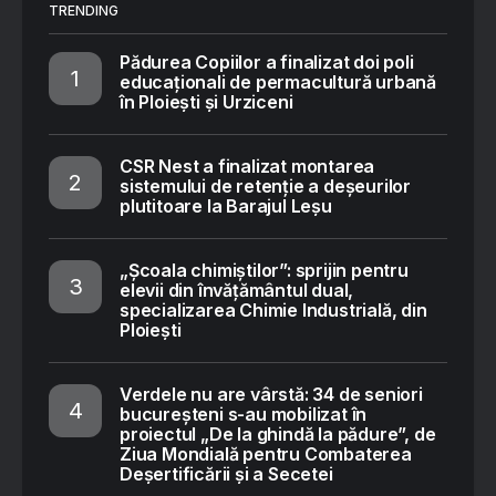
TRENDING
Pădurea Copiilor a finalizat doi poli
educaționali de permacultură urbană
în Ploiești și Urziceni
CSR Nest a finalizat montarea
sistemului de retenție a deșeurilor
plutitoare la Barajul Leșu
„Școala chimiștilor”: sprijin pentru
elevii din învățământul dual,
specializarea Chimie Industrială, din
Ploiești
Verdele nu are vârstă: 34 de seniori
bucureșteni s-au mobilizat în
proiectul „De la ghindă la pădure”, de
Ziua Mondială pentru Combaterea
Deșertificării și a Secetei