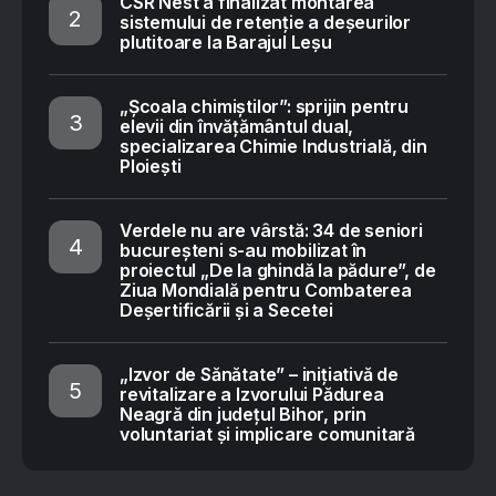
CSR Nest a finalizat montarea
sistemului de retenție a deșeurilor
plutitoare la Barajul Leșu
„Școala chimiștilor”: sprijin pentru
elevii din învățământul dual,
specializarea Chimie Industrială, din
Ploiești
Verdele nu are vârstă: 34 de seniori
bucureșteni s-au mobilizat în
proiectul „De la ghindă la pădure”, de
Ziua Mondială pentru Combaterea
Deșertificării și a Secetei
„Izvor de Sănătate” – inițiativă de
revitalizare a Izvorului Pădurea
Neagră din județul Bihor, prin
voluntariat și implicare comunitară