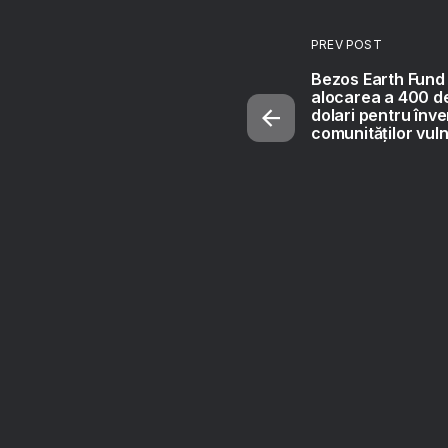
PREV POST
Bezos Earth Fund
alocarea a 400 de
dolari pentru înve
comunităților vul