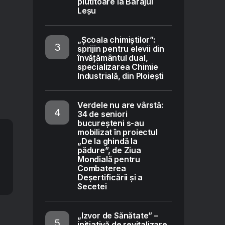
plutitoare la Barajul
Leșu
„Școala chimiștilor”:
sprijin pentru elevii din
învățământul dual,
specializarea Chimie
Industrială, din Ploiești
Verdele nu are vârstă:
34 de seniori
bucureșteni s-au
mobilizat în proiectul
„De la ghindă la
pădure”, de Ziua
Mondială pentru
Combaterea
Deșertificării și a
Secetei
„Izvor de Sănătate” –
inițiativă de revitalizare