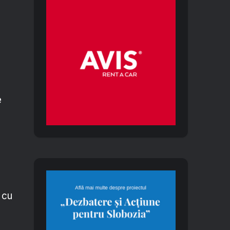
e
 cu