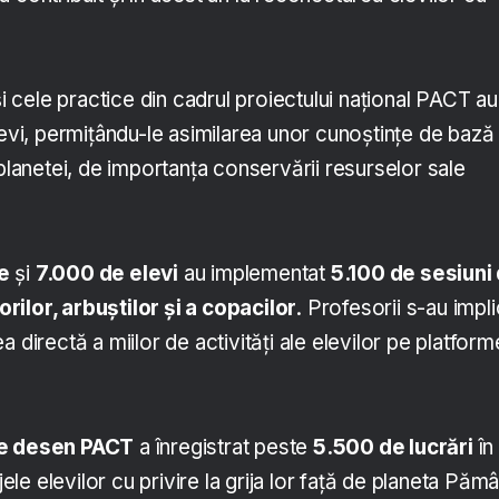
și cele practice din cadrul proiectului național PACT au
levi, permițându-le asimilarea unor cunoștințe de bază
 planetei, de importanța conservării resurselor sale
e
și
7.000 de elevi
au implementat
5.100 de sesiuni
lorilor, arbuștilor și a copacilor
. Profesorii s-au impli
 directă a miilor de activități ale elevilor pe platform
de desen PACT
a înregistrat peste
5.500 de lucrări
în
e elevilor cu privire la grija lor față de planeta Păm