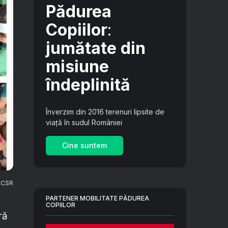
Pădurea
Copiilor
:
jumătate din
misiune
îndeplinită
Înverzim din 2016 terenuri lipsite de
viață în sudul României
Cine suntem
ECSR
PARTENER MOBILITATE PĂDUREA
COPIILOR
ră