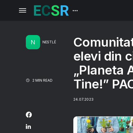
Comunitat
N
NESTLÉ
elevi din c
„Planeta 
Tine!” PA
2 MIN READ
24.07.2023