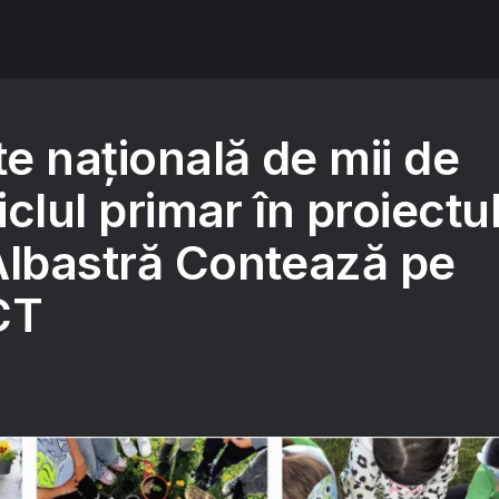
e națională de mii de
iclul primar în proiectu
Albastră Contează pe
CT