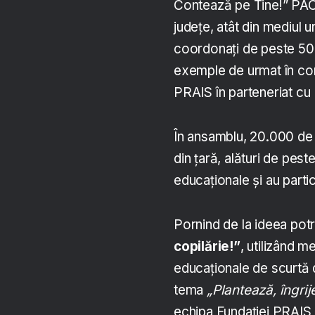
Contează pe Tine!” PACT
județe, atât din mediul ur
coordonați de peste 500
exemple de urmat în comu
PRAIS în parteneriat cu
În ansamblu, 20.000 de e
din țară, alături de pes
educaționale și au partic
Pornind de la ideea potr
copilărie!”
, utilizând 
educaționale de scurtă d
tema
„Plantează, îngrij
echipa Fundației PRAIS a