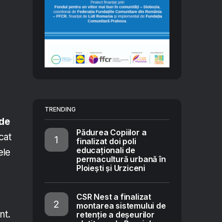
TRENDING
 de
Pădurea Copiilor a
cat
finalizat doi poli
educaționali de
ele
permacultură urbană în
Ploiești și Urziceni
CSR Nest a finalizat
montarea sistemului de
ânt.
retenție a deșeurilor