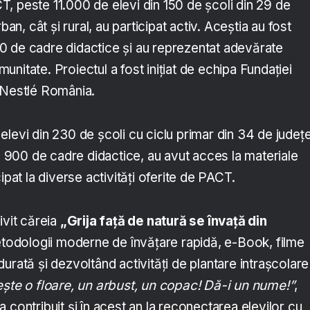
, peste 11.000 de elevi din 150 de școli din 29 de
ban, cât și rural, au participat activ. Aceștia au fost
 de cadre didactice și au reprezentat adevărate
nitate. Proiectul a fost inițiat de echipa Fundației
 Nestlé România.
levi din 230 de școli cu ciclu primar din 34 de județ
te 900 de cadre didactice, au avut acces la materiale
ipat la diverse activități oferite de PACT.
ivit căreia
„Grija față de natură se învață din
metodologii moderne de învățare rapidă, e-Book, filme
urată și dezvoltând activități de plantare intrașcolare
ește o floare, un arbust, un copac! Dă-i un nume!”
,
 contribuit și în acest an la reconectarea elevilor cu