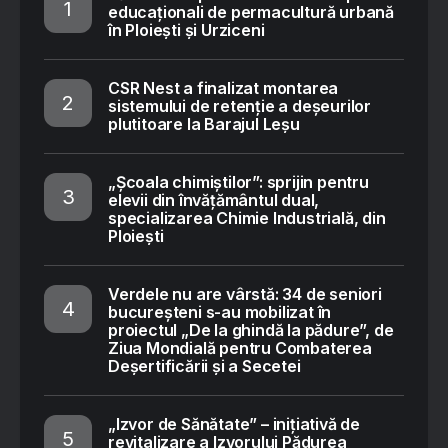
educaționali de permacultură urbană
în Ploiești și Urziceni
CSR Nest a finalizat montarea
sistemului de retenție a deșeurilor
plutitoare la Barajul Leșu
„Școala chimiștilor”: sprijin pentru
elevii din învățământul dual,
specializarea Chimie Industrială, din
Ploiești
Verdele nu are vârstă: 34 de seniori
bucureșteni s-au mobilizat în
proiectul „De la ghindă la pădure”, de
Ziua Mondială pentru Combaterea
Deșertificării și a Secetei
„Izvor de Sănătate” – inițiativă de
revitalizare a Izvorului Pădurea