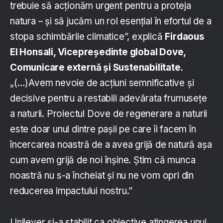
trebuie să acționăm urgent pentru a proteja
natura – și să jucăm un rol esențial în efortul de a
stopa schimbările climatice”, explică
Firdaous
El Honsali, Vicepreședinte global Dove,
Comunicare externă și Sustenabilitate
.
„(…)Avem nevoie de acțiuni semnificative și
decisive pentru a restabili adevărata frumusețe
a naturii. Proiectul Dove de regenerare a naturii
este doar unul dintre pașii pe care îi facem în
încercarea noastră de a avea grijă de natură așa
cum avem grijă de noi înșine. Știm că munca
noastră nu s-a încheiat și nu ne vom opri din
reducerea impactului nostru.”
Unilever și-a stabilit ca obiective atingerea unui