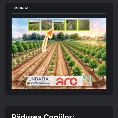
SUSȚINEM
Pădurea Copiilor
: