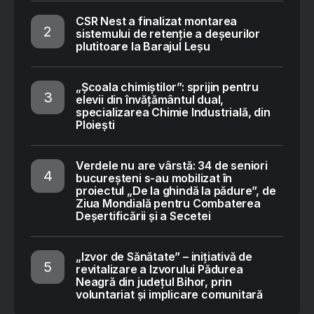
CSR Nest a finalizat montarea
sistemului de retenție a deșeurilor
plutitoare la Barajul Leșu
„Școala chimiștilor”: sprijin pentru
elevii din învățământul dual,
specializarea Chimie Industrială, din
Ploiești
Verdele nu are vârstă: 34 de seniori
bucureșteni s-au mobilizat în
proiectul „De la ghindă la pădure”, de
Ziua Mondială pentru Combaterea
Deșertificării și a Secetei
„Izvor de Sănătate” – inițiativă de
revitalizare a Izvorului Pădurea
Neagră din județul Bihor, prin
voluntariat și implicare comunitară