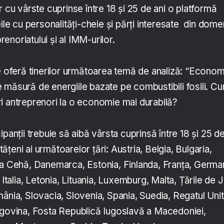
r cu vârste cuprinse între 18 și 25 de ani o platformă
ile cu personalități-cheie și părți interesate din dome
prenoriatului și al IMM-urilor.
le oferă tinerilor următoarea temă de analiză: “Econom
 măsură de energiile bazate pe combustibili fosili. C
neri antreprenori la o economie mai durabilă?
ticipanții trebuie să aibă vârsta cuprinsă între 18 și 25 d
etățeni ai următoarelor țări: Austria, Belgia, Bulgaria,
ca Cehă, Danemarca, Estonia, Finlanda, Franța, German
 Italia, Letonia, Lituania, Luxemburg, Malta, Țările de 
ânia, Slovacia, Slovenia, Spania, Suedia, Regatul Unit
egovina, Fosta Republică Iugoslavă a Macedoniei,