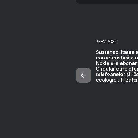
PREV POST
Sustenabilitatea 
caracteristică a n
Nokia și a abonam
Circular care ofe
telefoanelor și ră
ecologic utilizator