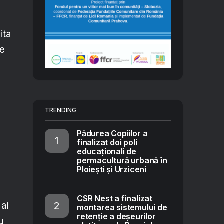
ita
te
TRENDING
Pădurea Copiilor a
finalizat doi poli
educaționali de
permacultură urbană în
Ploiești și Urziceni
CSR Nest a finalizat
 ai
montarea sistemului de
retenție a deșeurilor
u