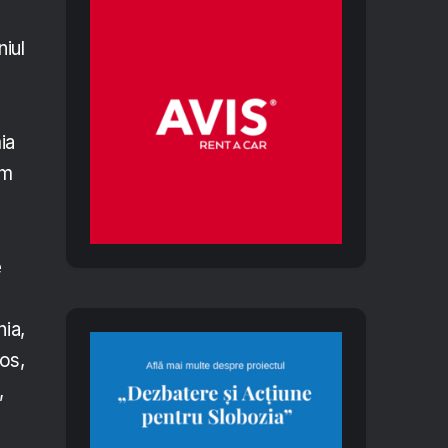
niul
ia
um
e
ia,
Jos,
,