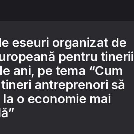
e eseuri organizat de
uropeană pentru tinerii
de ani, pe tema “Cum
i tineri antreprenori să
e la o economie mai
lă”