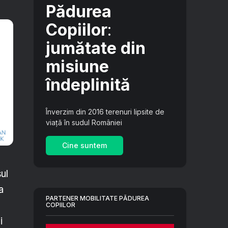
Pădurea
Copiilor
:
jumătate din
misiune
îndeplinită
Înverzim din 2016 terenuri lipsite de
viață în sudul României
Cine suntem
ul
a
PARTENER MOBILITATE PĂDUREA
COPIILOR
i