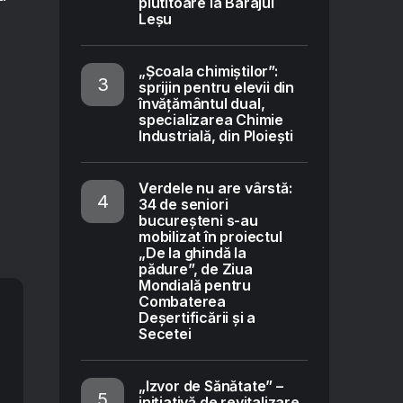
plutitoare la Barajul
Leșu
„Școala chimiștilor”:
sprijin pentru elevii din
învățământul dual,
specializarea Chimie
Industrială, din Ploiești
Verdele nu are vârstă:
34 de seniori
bucureșteni s-au
mobilizat în proiectul
„De la ghindă la
pădure”, de Ziua
Mondială pentru
Combaterea
Deșertificării și a
Secetei
„Izvor de Sănătate” –
inițiativă de revitalizare