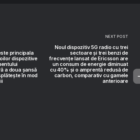
NEXT POST
Noul dispozitiv 5G radio cu trei
este principala
sectoare și trei benzi de
oilor dispozitive
frecvențe lansat de Ericsson are
entului
un consum de energie diminuat
ră a doua șansă
cu 40% și o amprentă redusă de
splătește în mod
carbon, comparativ cu gamele
ii
anterioare