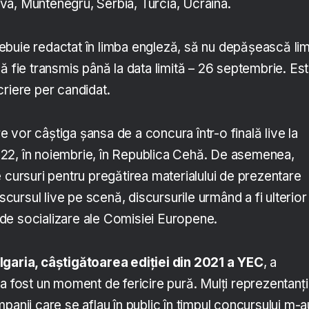
a, Muntenegru, Serbia, Turcia, Ucraina.
buie redactat în limba engleză, să nu depășească lim
ă fie transmis până la data limită – 26 septembrie. Es
criere per candidat.
re vor câștiga șansa de a concura într-o finală live la
22, în noiembrie, în Republica Cehă. De asemenea,
 cursuri pentru pregătirea materialului de prezentare
iscursul live pe scenă, discursurile urmând a fi ulterior
de socializare ale Comisiei Europene.
lgaria, câștigătoarea ediției din 2021 a YEC
, a
a fost un moment de fericire pură. Mulți reprezentanți
companii care se aflau în public în timpul concursului m-a