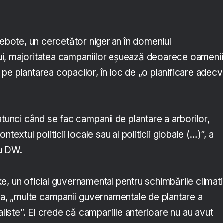
debote, un cercetător nigerian în domeniul
i, majoritatea campaniilor eșuează deoarece oamenii
pe plantarea copacilor, în loc de „o planificare adecv
atunci când se fac campanii de plantare a arborilor,
textul politicii locale sau al politicii globale (…)”, a
u DW.
e, un oficial guvernamental pentru schimbările climat
una, „multe campanii guvernamentale de plantare a
ealiste”. El crede că campaniile anterioare nu au avut