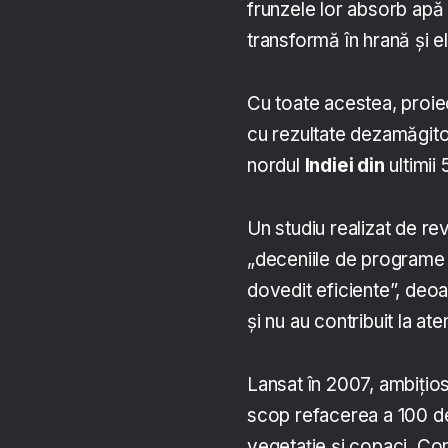
frunzele lor absorb apă 
transformă în hrană și 
Cu toate acestea, proiec
cu rezultate dezamăgito
nordul
Indiei din
ultimii 
Un studiu realizat de r
„deceniile de programe c
dovedit eficiente”, de
și nu au contribuit la a
Lansat în 2007, ambițio
scop refacerea a 100 de
vegetație și copaci. Co