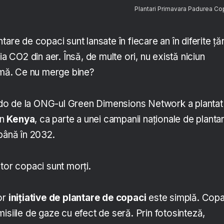
Plantari Primavara Padurea Cop
are de copaci sunt lansate în fiecare an în diferite țăr
ia CO2 din aer. Însă, de multe ori, nu există niciun
limă. Ce nu merge bine?
o de la ONG-ul Green Dimensions Network a plantat
în
Kenya
, ca parte a unei campanii naționale de planta
 până în 2032.
tor copaci sunt morți.
or
inițiative de plantare de copaci
este simplă. Copa
isiile de gaze cu efect de seră. Prin fotosinteză,