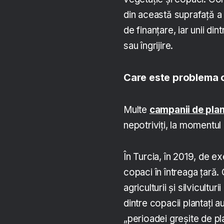
din această suprafață a 
de finanțare, iar unii di
sau îngrijire.
Care este problema c
Multe
campanii de plan
nepotriviți, la momentul n
În Turcia, în 2019, de e
copaci în întreaga țară.
agriculturii și silvicult
dintre copacii plantați au
„perioadei greșite de pl