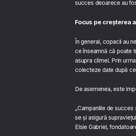
succes deoarece au fost
Focus pe creșterea ar
În general, copacii au n
ce înseamnă că poate t
asupra climei. Prin urma
colecteze date după ce 
De asemenea, este impor
„Campaniile de succes s
se și asigură supraviețui
Elsie Gabriel, fondatoa