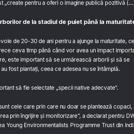
 „create pentru a oferi o imagine publică pozitivă (…)
borilor de la stadiul de puiet până la maturitat
evoie de 20-30 de ani pentru a ajunge la maturitate, c
rece ceva timp până când vor avea un impact import
re, este important să se urmărească arborii și să se
au fost plantați, ceea ce adesea nu se întâmplă.
tant să fie selectate „specii native adecvate”.
unt cele care prin care nu doar se plantează copaci, 
rea prin îngrijire și monitorizare”, a declarat pentru D
rea Young Environmentalists Programme Trust din Indi