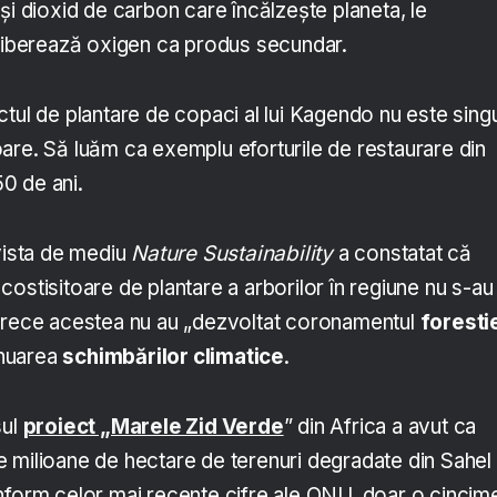
și dioxid de carbon care încălzește planeta, le
eliberează oxigen ca produs secundar.
tul de plantare de copaci al lui Kagendo nu este singu
are. Să luăm ca exemplu eforturile de restaurare din
50 de ani.
evista de mediu
Nature Sustainability
a constatat că
ostisitoare de plantare a arborilor în regiune nu s-au
oarece acestea nu au „dezvoltat coronamentul
foresti
tenuarea
schimbărilor climatice
.
sul
proiect „Marele Zid Verde
” din Africa a avut ca
 milioane de hectare de terenuri degradate din Sahel
nform celor mai recente cifre ale ONU, doar o cincim