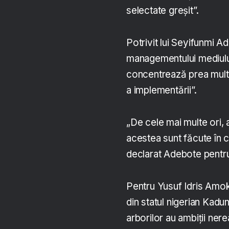
selectate greșit”.
Potrivit lui Seyifunmi A
managementului mediulu
concentrează prea mult 
a implementării”.
„De cele mai multe ori, 
acestea sunt făcute în con
declarat Adebote pentr
Pentru Yusuf Idris Amok
din statul nigerian Kad
arborilor au ambiții ner