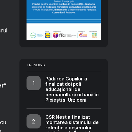
rul
TRENDING
Pădurea Copiilor a
finalizat doi poli
er
”
educaționali de
permacultură urbană în
Ploiești și Urziceni
CSR Nest a finalizat
 cu
montarea sistemului de
retenție a deșeurilor
e