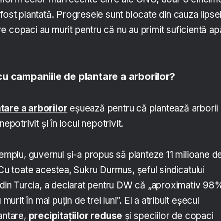
fost plantată. Progresele sunt blocate din cauza lipse
ntre copaci au murit pentru că nu au primit suficientă ap
u campaniile de plantare a arborilor?
tare a arborilor
eșuează pentru că plantează arborii
epotrivit și în locul nepotrivit.
xemplu, guvernul și-a propus să planteze 11 milioane d
 Cu toate acestea, Sukru Durmus, șeful sindicatului
urii din Turcia, a declarat pentru DW că „aproximativ 98
 murit în mai puțin de trei luni”. El a atribuit eșecul
antare,
precipitațiilor reduse
și speciilor de copaci