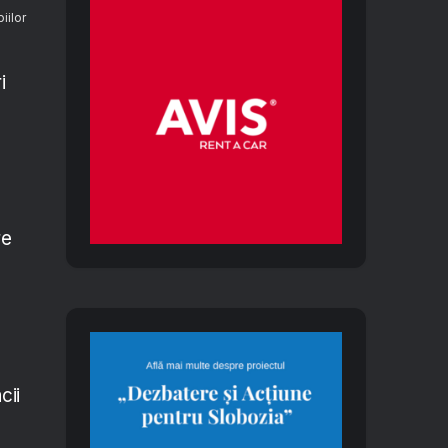
iilor
i
re
cii