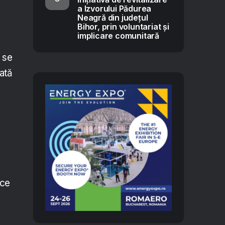
a Izvorului Pădurea
Neagră din județul
Bihor, prin voluntariat și
implicare comunitară
 se
ată
ice