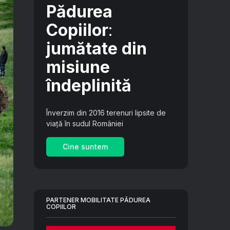
Pădurea
Copiilor
:
jumătate din
misiune
îndeplinită
Înverzim din 2016 terenuri lipsite de
viață în sudul României
Cine suntem
PARTENER MOBILITATE PĂDUREA
COPIILOR