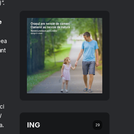
”.
e
eea
ant
ci
W
ING
a.
29