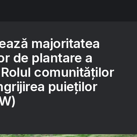
ează majoritatea
or de plantare a
 Rolul comunităților
ngrijirea puieților
DW)