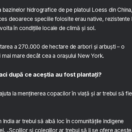
 a bazinelor hidrografice de pe platoul Loess din China
s deoarece speciile folosite erau native, rezistente 
lta în condițiile locale de climă și sol.
ntarea a 270.000 de hectare de arbori și arbuști – o
i mai mare decât cea a orașului New York.
aci după ce aceștia au fost plantați?
juta la menținerea copacilor în viață și ar trebui să fie
n India ar trebui să aibă loc în comunitățile indigene
l. „Școlilor și colegiilor ar trebui să li se ofere aceste