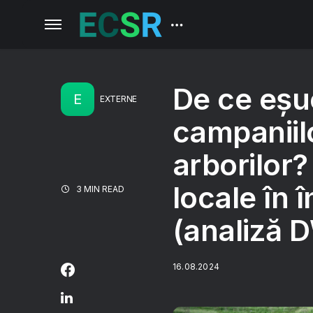
De ce eșu
E
EXTERNE
campaniil
arborilor?
locale în î
3 MIN READ
(analiză 
16.08.2024