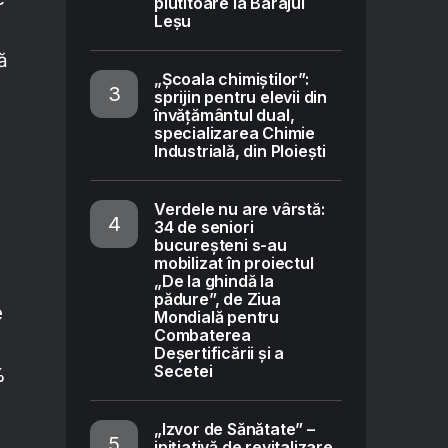
plutitoare la Barajul
Leșu
i
ă
„Școala chimiștilor”:
sprijin pentru elevii din
învățământul dual,
specializarea Chimie
Industrială, din Ploiești
Verdele nu are vârstă:
34 de seniori
bucureșteni s-au
mobilizat în proiectul
„De la ghindă la
pădure”, de Ziua
e
Mondială pentru
Combaterea
Deșertificării și a
Secetei
%
„Izvor de Sănătate” –
inițiativă de revitalizare