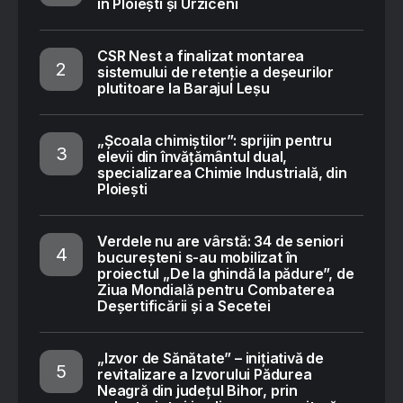
în Ploiești și Urziceni
CSR Nest a finalizat montarea
sistemului de retenție a deșeurilor
plutitoare la Barajul Leșu
„Școala chimiștilor”: sprijin pentru
elevii din învățământul dual,
specializarea Chimie Industrială, din
Ploiești
Verdele nu are vârstă: 34 de seniori
bucureșteni s-au mobilizat în
proiectul „De la ghindă la pădure”, de
Ziua Mondială pentru Combaterea
Deșertificării și a Secetei
„Izvor de Sănătate” – inițiativă de
revitalizare a Izvorului Pădurea
Neagră din județul Bihor, prin