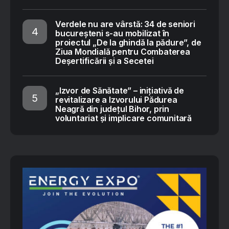
Verdele nu are vârstă: 34 de seniori
bucureșteni s-au mobilizat în
proiectul „De la ghindă la pădure”, de
Ziua Mondială pentru Combaterea
Deșertificării și a Secetei
„Izvor de Sănătate” – inițiativă de
revitalizare a Izvorului Pădurea
Neagră din județul Bihor, prin
voluntariat și implicare comunitară