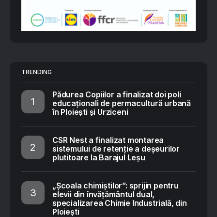
TRENDING
Pădurea Copiilor a finalizat doi poli
educaționali de permacultură urbană
în Ploiești și Urziceni
CSR Nest a finalizat montarea
sistemului de retenție a deșeurilor
plutitoare la Barajul Leșu
„Școala chimiștilor”: sprijin pentru
elevii din învățământul dual,
specializarea Chimie Industrială, din
Ploiești