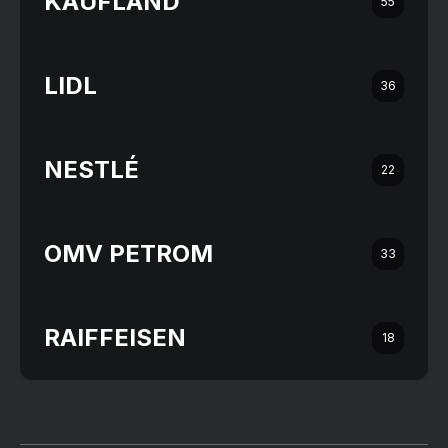
KAUFLAND
55
LIDL
36
NESTLÉ
22
OMV PETROM
33
RAIFFEISEN
18