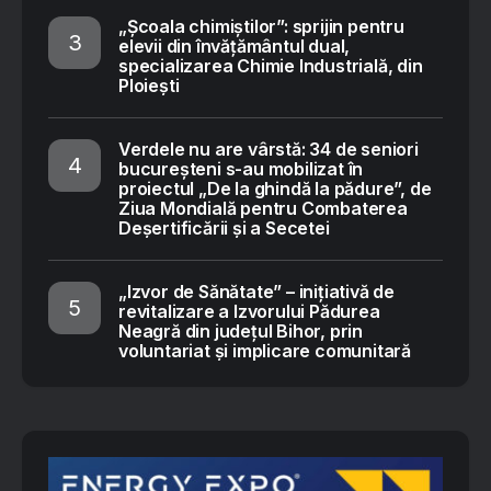
„Școala chimiștilor”: sprijin pentru
elevii din învățământul dual,
specializarea Chimie Industrială, din
Ploiești
Verdele nu are vârstă: 34 de seniori
bucureșteni s-au mobilizat în
proiectul „De la ghindă la pădure”, de
Ziua Mondială pentru Combaterea
Deșertificării și a Secetei
„Izvor de Sănătate” – inițiativă de
revitalizare a Izvorului Pădurea
Neagră din județul Bihor, prin
voluntariat și implicare comunitară