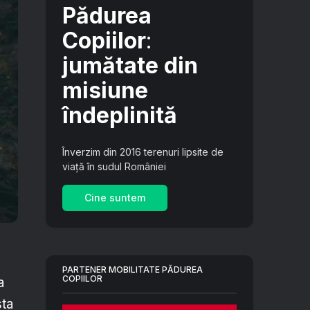
Pădurea
Copiilor
:
jumătate din
misiune
îndeplinită
Înverzim din 2016 terenuri lipsite de
viață în sudul României
Cine suntem
PARTENER MOBILITATE PĂDUREA
COPIILOR
a
sta