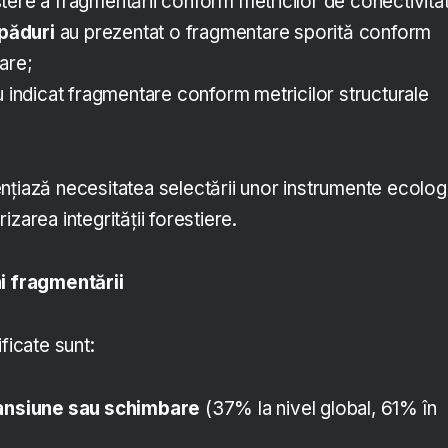
tere a fragmentării conform metricilor de conectivita
păduri
au prezentat o fragmentare sporită conform
are;
 indicat fragmentare conform metricilor structurale
nțiază necesitatea selectării unor instrumente ecolog
zarea integrității forestiere.
ai fragmentării
ficate sunt:
pansiune sau schimbare
(37% la nivel global, 61% în