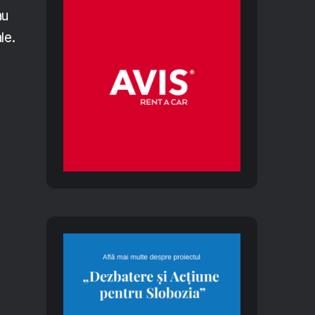
au
le.