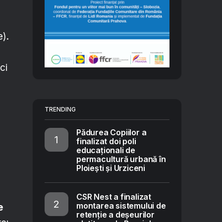
e).
ci
TRENDING
Pădurea Copiilor a
finalizat doi poli
educaționali de
permacultură urbană în
Ploiești și Urziceni
CSR Nest a finalizat
montarea sistemului de
e
retenție a deșeurilor