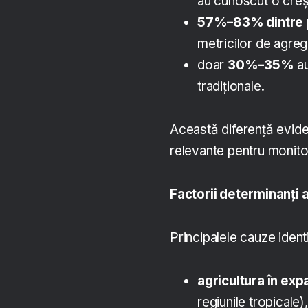
au cunoscut o creș
57%–83% dintre 
metricilor de agreg
doar
30%–35%
au
tradiționale.
Această diferență evide
relevante pentru monitori
Factorii determinanți 
Principalele cauze identi
agricultura în ex
regiunile tropicale),