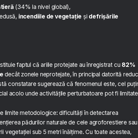
tieră
(34% la nivel global),
redusă,
incendiile de vegetație
și
defrișările
stituie faptul că ariile protejate au înregistrat cu
82%
re
decât zonele neprotejate, în principal datorită reduc
astă constatare sugerează că fenomenul este, cel puți
ecial acolo unde activitățile perturbatoare pot fi limitate
e limite metodologice: dificultăți în detectarea
rențierea pădurilor naturale de cele agroforestiere sau
i vegetației sub 5 metri înălțime. Cu toate acestea,