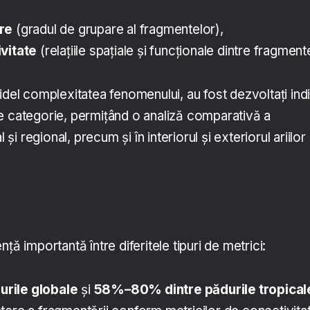
re
(gradul de grupare al fragmentelor),
vitate
(relațiile spațiale și funcționale dintre fragment
idel complexitatea fenomenului, au fost dezvoltați indi
e categorie, permițând o analiză comparativă a
l și regional, precum și în interiorul și exteriorul ariilor
ță importantă între diferitele tipuri de metrici:
rile globale
și
58%–80% dintre pădurile tropical