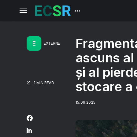
Fragmenta
E
EXTERNE
ascuns al 
și al pierd
stocare a
2 MIN READ
15.09.2025