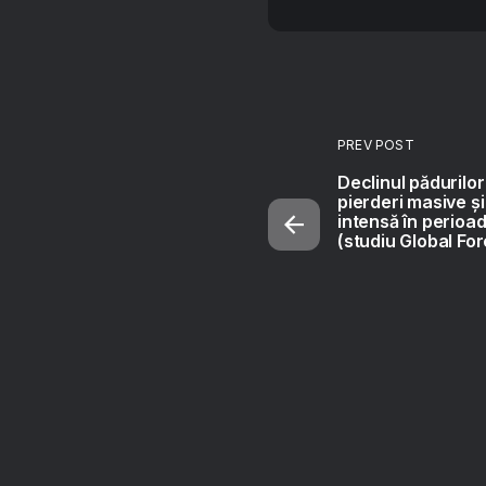
PREV POST
Declinul pădurilo
pierderi masive ș
intensă în perioa
(studiu Global Fo