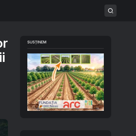
or
SUSȚINEM
i