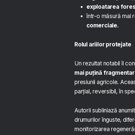
exploatarea fores
într-o măsură mai 
comerciale
.
Rolul ariilor protejate
Un rezultat notabil îl con
mai puțină fragmenta
presiunii agricole. Ace
parțial, reversibil, în sp
Autorii subliniază anumit
drumurilor înguste, dife
monitorizarea regenerări