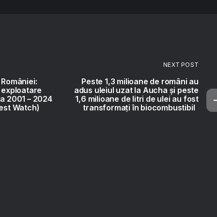
NEXT POST
r României:
Peste 1,3 milioane de români au
i exploatare
adus uleiul uzat la Aucha și peste
da 2001 – 2024
1,6 milioane de litri de ulei au fost
rest Watch)
transformați în biocombustibil