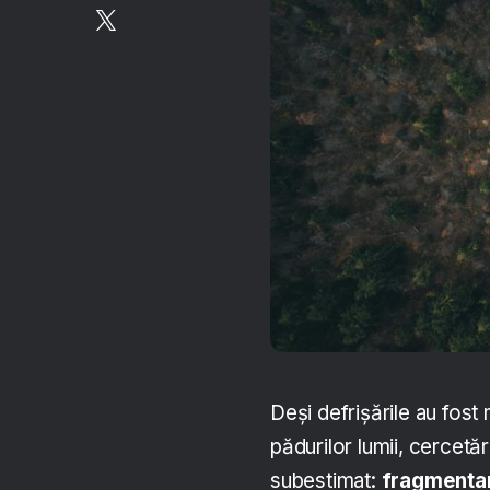
Deși defrișările au fost
pădurilor lumii, cercet
subestimat:
fragmentar