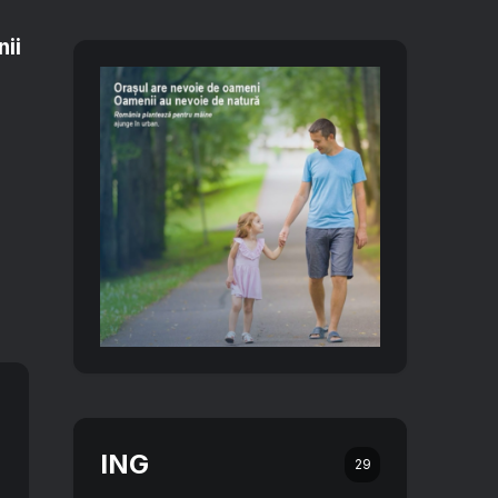
nii
ING
29