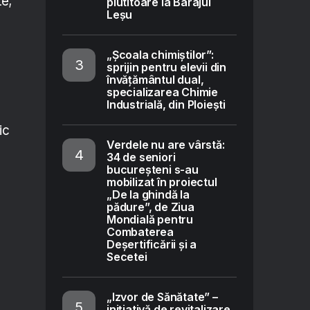
te;
plutitoare la Barajul
Leșu
„Școala chimiștilor”:
sprijin pentru elevii din
învățământul dual,
specializarea Chimie
Industrială, din Ploiești
ic
Verdele nu are vârstă:
34 de seniori
bucureșteni s-au
mobilizat în proiectul
„De la ghindă la
pădure”, de Ziua
Mondială pentru
Combaterea
Deșertificării și a
Secetei
„Izvor de Sănătate” –
inițiativă de revitalizare