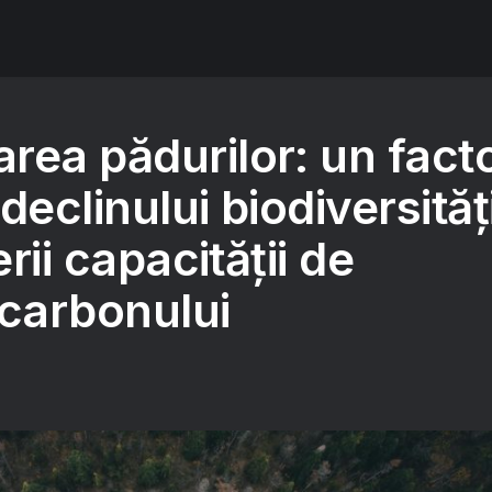
rea pădurilor: un fact
declinului biodiversități
erii capacității de
 carbonului