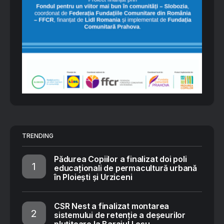
TRENDING
Pădurea Copiilor a finalizat doi poli
educaționali de permacultură urbană
în Ploiești și Urziceni
CSR Nest a finalizat montarea
sistemului de retenție a deșeurilor
plutitoare la Barajul Leșu