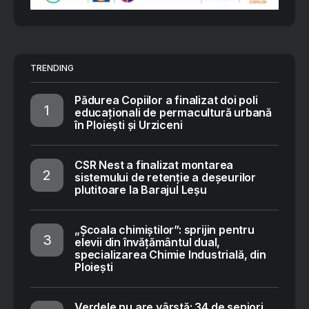
TRENDING
Pădurea Copiilor a finalizat doi poli
educaționali de permacultură urbană
în Ploiești și Urziceni
CSR Nest a finalizat montarea
sistemului de retenție a deșeurilor
plutitoare la Barajul Leșu
„Școala chimiștilor”: sprijin pentru
elevii din învățământul dual,
specializarea Chimie Industrială, din
Ploiești
Verdele nu are vârstă: 34 de seniori