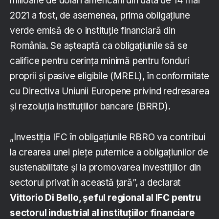
milioane de dolari americani din data de 14 mai
2021 a fost, de asemenea, prima obligațiune
verde emisă de o instituție financiară din
România. Se așteaptă ca obligațiunile să se
califice pentru cerința minimă pentru fonduri
proprii și pasive eligibile (MREL), în conformitate
cu Directiva Uniunii Europene privind redresarea
și rezoluția instituțiilor bancare (BRRD).
„Investiția IFC în obligațiunile RBRO va contribui
la crearea unei piețe puternice a obligațiunilor de
sustenabilitate și la promovarea investițiilor din
sectorul privat în această țară”, a declarat
Vittorio Di Bello, șeful regional al IFC pentru
sectorul industrial al instituțiilor financiare