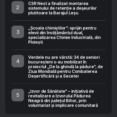
CSR Nest a finalizat montarea
sistemului de retenție a deșeurilor
plutitoare la Barajul Leșu
„Școala chimiștilor”: sprijin pentru
elevii din învățământul dual,
specializarea Chimie Industrială, din
Ploiești
Verdele nu are vârstă: 34 de seniori
bucureșteni s-au mobilizat în
proiectul „De la ghindă la pădure”, de
Ziua Mondială pentru Combaterea
Deșertificării și a Secetei
„Izvor de Sănătate” – inițiativă de
revitalizare a Izvorului Pădurea
Neagră din județul Bihor, prin
voluntariat și implicare comunitară