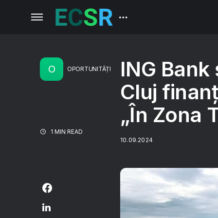
ING Bank 
O
OPORTUNITĂȚI
Cluj fina
„În Zona T
1 MIN READ
10.09.2024