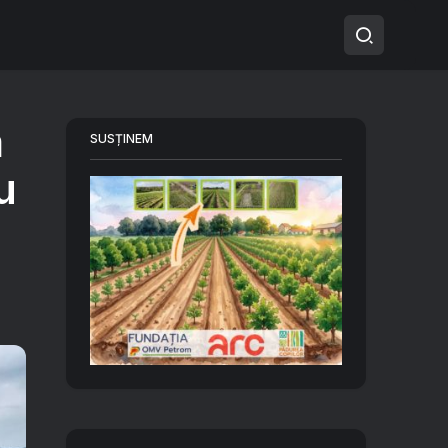
ă
SUSȚINEM
u