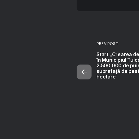
PREV POST
Start „Crearea de
în Municipiul Tul
2.500.000 de puieț
suprafață de pest
hectare