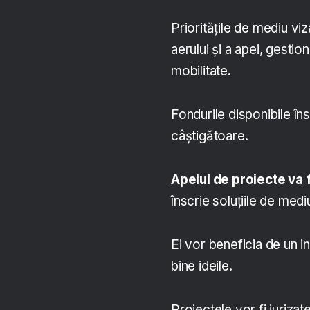
Prioritățile de mediu vi
aerului și a apei, gestio
mobilitate.
Fondurile disponibile în
câștigătoare.
Apelul de proiecte va 
înscrie soluțiile de med
Ei vor beneficia de un i
bine ideile.
Proiectele vor fi jurizat