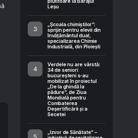
plutitoare la Barajul
să
Leșu
„Școala chimiștilor”:
sprijin pentru elevii din
învățământul dual,
specializarea Chimie
Industrială, din Ploiești
Verdele nu are vârstă:
34 de seniori
bucureșteni s-au
mobilizat în proiectul
„De la ghindă la
pădure”, de Ziua
Mondială pentru
Combaterea
Deșertificării și a
Secetei
„Izvor de Sănătate” –
inițiativă de revitalizare