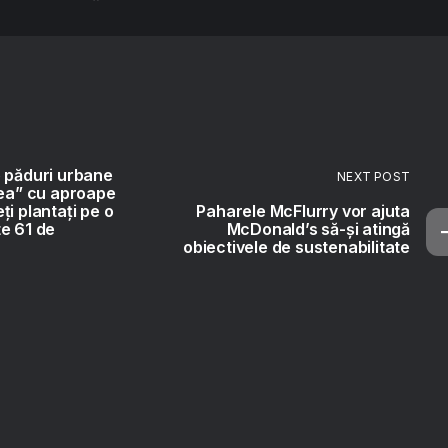
 păduri urbane
NEXT POST
cea” cu aproape
i plantați pe o
Paharele McFlurry vor ajuta
e 61 de
McDonald’s să-și atingă
obiectivele de sustenabilitate