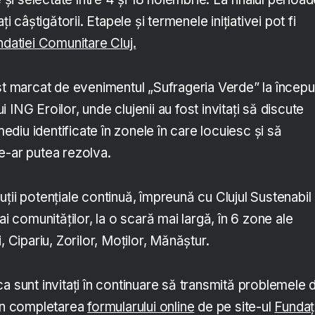
ți câștigătorii. Etapele și termenele inițiativei pot fi
datiei Comunitare Cluj.
ost marcat de evenimentul „Sufrageria Verde” la începu
lui ING Eroilor, unde clujenii au fost invitați să discute
iu identificate în zonele în care locuiesc și să
e-ar putea rezolva.
ții potențiale continuă, împreună cu Clujul Sustenabil 
ai comunităților, la o scară mai largă, în 6 zone ale
, Cipariu, Zorilor, Moților, Mănăștur.
a sunt invitați în continuare să transmită problemele 
rin completarea
formularului online
de pe site-ul
Fundaț