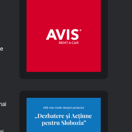
a
le
mai
ei