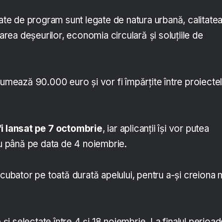
zate de program sunt legate de natura urbană, calitate
narea deșeurilor, economia circulară și soluțiile de
sumează 90.000 euro și vor fi împărțite între proiecte
fi lansat pe 7 octombrie
, iar aplicanții își vor putea
iu până pe data de 4 noiembrie.
ncubator pe toată durată apelului, pentru a-și creiona 
e și selectate între 4 și 18 noiembrie. La finalul perioad