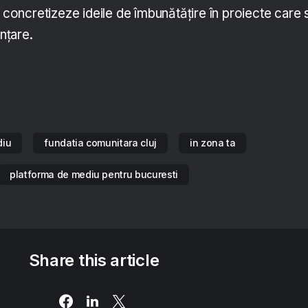
și concretizeze ideile de îmbunătățire în proiecte care 
anțare.
diu
fundatia comunitara cluj
in zona ta
platforma de mediu pentru bucuresti
Share this article