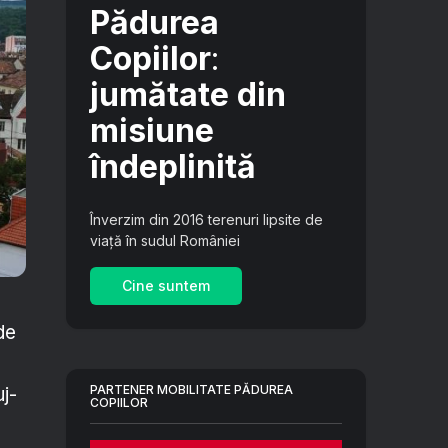
Pădurea
Copiilor
:
jumătate din
misiune
îndeplinită
Înverzim din 2016 terenuri lipsite de
viață în sudul României
Cine suntem
de
PARTENER MOBILITATE PĂDUREA
uj-
COPIILOR