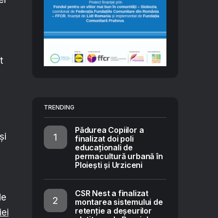
t
TRENDING
Pădurea Copiilor a
și
finalizat doi poli
educaționali de
permacultură urbană în
Ploiești și Urziceni
CSR Nest a finalizat
de
montarea sistemului de
retenție a deșeurilor
iei