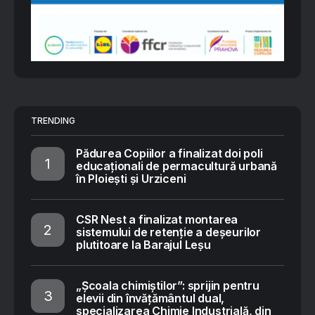
TRENDING
Pădurea Copiilor a finalizat doi poli
educaționali de permacultură urbană
în Ploiești și Urziceni
CSR Nest a finalizat montarea
sistemului de retenție a deșeurilor
plutitoare la Barajul Leșu
„Școala chimiștilor”: sprijin pentru
elevii din învățământul dual,
specializarea Chimie Industrială, din