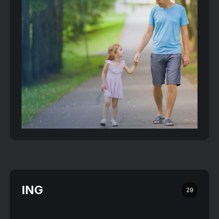
ING
29