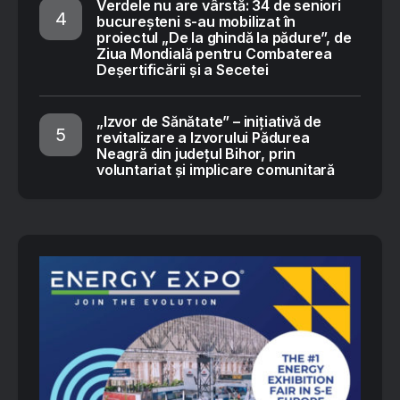
Verdele nu are vârstă: 34 de seniori
bucureșteni s-au mobilizat în
proiectul „De la ghindă la pădure”, de
Ziua Mondială pentru Combaterea
Deșertificării și a Secetei
„Izvor de Sănătate” – inițiativă de
revitalizare a Izvorului Pădurea
Neagră din județul Bihor, prin
voluntariat și implicare comunitară