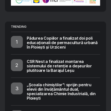
TRENDING
Pădurea Copiilor a finalizat doi poli
educaționali de permacultură urbană
în Ploiești și Urziceni
CSR Nest a finalizat montarea
sistemului de retenție a deșeurilor
plutitoare la Barajul Leșu
„Școala chimiștilor”: sprijin pentru
elevii din învățământul dual,
specializarea Chimie Industrială, din
Ploiești