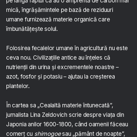
pe lângă faptul că au o amprentă de carbon mai
mică, îngrășămintele pe bază de reziduuri
umane furnizează materie organică care
îmbunătățește solul.
Folosirea fecalelor umane în agricultură nu este
ceva nou. Civilizațiile antice au înțeles că
nutrienții din urina și excrementele noastre –
azot, fosfor și potasiu – ajutau la creșterea
plantelor.
În cartea sa „Cealaltă materie întunecată”,
jurnalista Lina Zeldovich scrie despre viața din
Japonia anilor 1600-1800, când oamenii făceau
comerț cu
shimogoe
sau „pământ de noapte”,