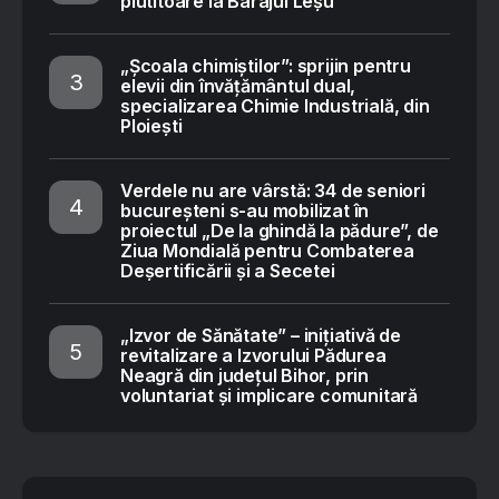
plutitoare la Barajul Leșu
„Școala chimiștilor”: sprijin pentru
elevii din învățământul dual,
specializarea Chimie Industrială, din
Ploiești
Verdele nu are vârstă: 34 de seniori
bucureșteni s-au mobilizat în
proiectul „De la ghindă la pădure”, de
Ziua Mondială pentru Combaterea
Deșertificării și a Secetei
„Izvor de Sănătate” – inițiativă de
revitalizare a Izvorului Pădurea
Neagră din județul Bihor, prin
voluntariat și implicare comunitară