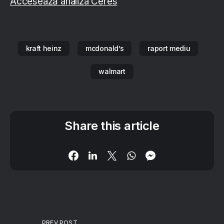
Accesează analiza Ceres
kraft heinz
mcdonald’s
raport mediu
walmart
Share this article
PREV POST