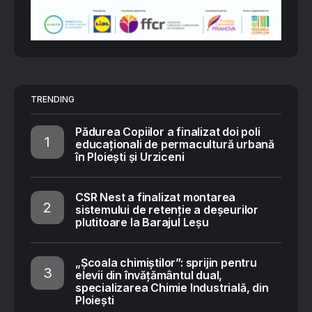
TRENDING
Pădurea Copiilor a finalizat doi poli
educaționali de permacultură urbană
în Ploiești și Urziceni
CSR Nest a finalizat montarea
sistemului de retenție a deșeurilor
plutitoare la Barajul Leșu
„Școala chimiștilor”: sprijin pentru
elevii din învățământul dual,
specializarea Chimie Industrială, din
Ploiești