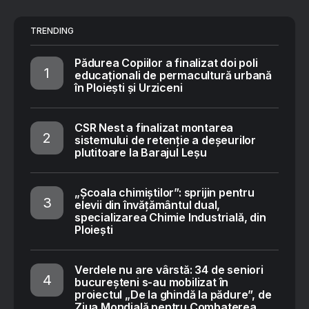
TRENDING
Pădurea Copiilor a finalizat doi poli
educaționali de permacultură urbană
în Ploiești și Urziceni
CSR Nest a finalizat montarea
sistemului de retenție a deșeurilor
plutitoare la Barajul Leșu
„Școala chimiștilor”: sprijin pentru
elevii din învățământul dual,
specializarea Chimie Industrială, din
Ploiești
Verdele nu are vârstă: 34 de seniori
bucureșteni s-au mobilizat în
proiectul „De la ghindă la pădure”, de
Ziua Mondială pentru Combaterea