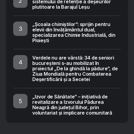
sistemului de retenție a deșeurilor
plutitoare la Barajul Leșu
„Școala chimiștilor”: sprijin pentru
elevii din învățământul dual,
specializarea Chimie Industrială, din
Ploiești
Verdele nu are vârstă: 34 de seniori
bucureșteni s-au mobilizat în
proiectul „De la ghindă la pădure”, de
Ziua Mondială pentru Combaterea
Deșertificării și a Secetei
„Izvor de Sănătate” – inițiativă de
revitalizare a Izvorului Pădurea
Neagră din județul Bihor, prin
voluntariat și implicare comunitară