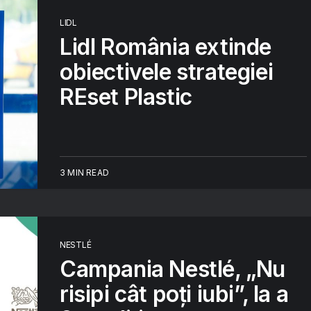
LIDL
Lidl România extinde
obiectivele strategiei
REset Plastic
3 MIN READ
NESTLÉ
Campania Nestlé, „Nu
risipi cât poți iubi”, la a