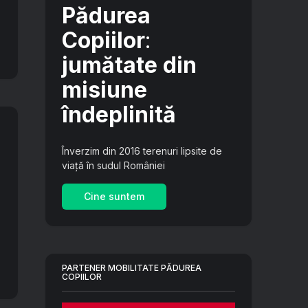
Pădurea
Copiilor
:
jumătate din
misiune
îndeplinită
Înverzim din 2016 terenuri lipsite de
viață în sudul României
Cine suntem
PARTENER MOBILITATE PĂDUREA
COPIILOR