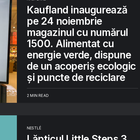
Kaufland inaugurează
pe 24 noiembrie
magazinul cu numărul
1500. Alimentat cu
energie verde, dispune
de un acoperiș ecologic
și puncte de reciclare
2 MIN READ
NESTLÉ
Lăpticul Little Steps 3