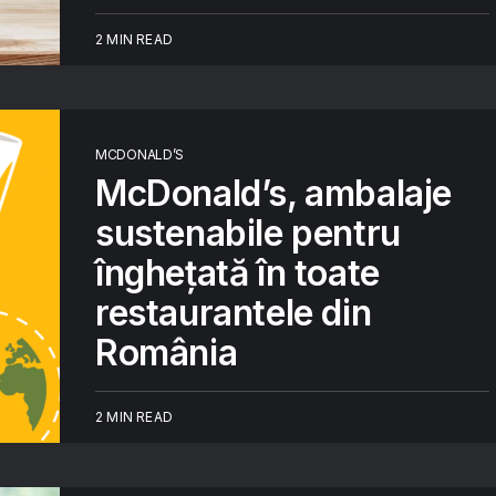
2 MIN READ
MCDONALD’S
McDonald’s, ambalaje
sustenabile pentru
înghețată în toate
restaurantele din
România
2 MIN READ