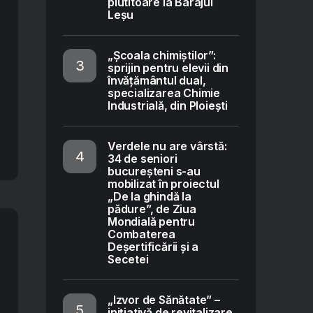
plutitoare la Barajul
Leșu
„Școala chimiștilor”:
sprijin pentru elevii din
învățământul dual,
specializarea Chimie
Industrială, din Ploiești
Verdele nu are vârstă:
34 de seniori
bucureșteni s-au
mobilizat în proiectul
„De la ghindă la
pădure”, de Ziua
Mondială pentru
Combaterea
Deșertificării și a
Secetei
„Izvor de Sănătate” –
inițiativă de revitalizare