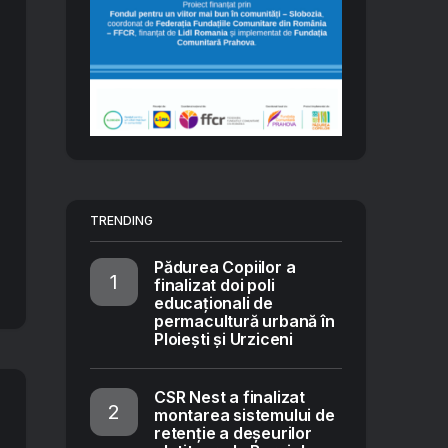
TRENDING
Pădurea Copiilor a
finalizat doi poli
educaționali de
permacultură urbană în
Ploiești și Urziceni
CSR Nest a finalizat
montarea sistemului de
retenție a deșeurilor