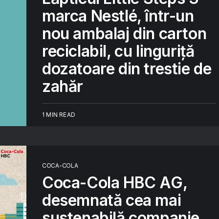
marca Nestlé, într-un
nou ambalaj din carton
reciclabil, cu linguriță
dozatoare din trestie de
zahăr
1 MIN READ
COCA-COLA
Coca-Cola HBC AG,
desemnată cea mai
sustenabilă companie