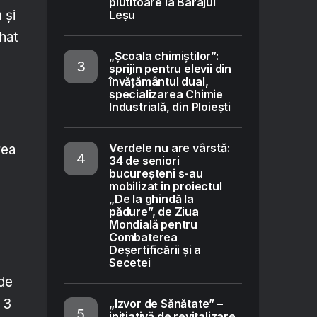
plutitoare la Barajul
 și
Leșu
hat
„Școala chimiștilor”:
sprijin pentru elevii din
învățământul dual,
specializarea Chimie
Industrială, din Ploiești
Verdele nu are vârstă:
rea
34 de seniori
bucureșteni s-au
mobilizat în proiectul
„De la ghindă la
pădure”, de Ziua
Mondială pentru
Combaterea
Deșertificării și a
Secetei
 de
 3
„Izvor de Sănătate” –
inițiativă de revitalizare