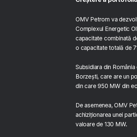
OMV Petrom va dezvolta
Complexul Energetic Olt
capacitate combinată de
o capacitate totală de 
Subsidiara din România 
Borzești, care are un p
din care 950 MW din eol
De asemenea, OMV Petro
achiziționarea unei part
valoare de 130 MW.