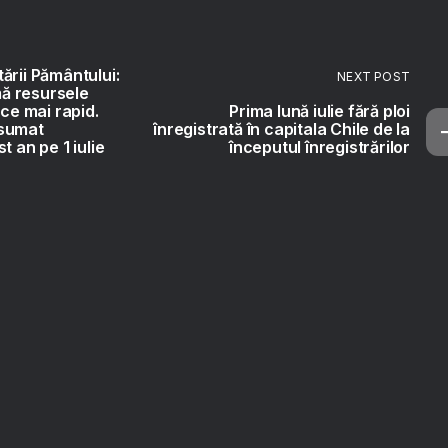
ării Pământului:
NEXT POST
ă resursele
 ce mai rapid.
Prima lună iulie fără ploi
nsumat
înregistrată în capitala Chile de la
t an pe 1 iulie
începutul înregistrărilor