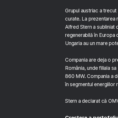
Grupul austriac a trecut
curate. La prezentarea r
Alfred Stern a subliniat 
regenerabilă în Europa 
Ungaria au un mare poten
Compania are deja o prez
România, unde filiala s
860 MW. Compania a decl
în segmentul energiilor 
Stern a declarat că OMV
Creștere a portofoli