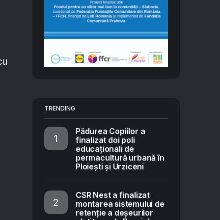
cu
TRENDING
Pădurea Copiilor a
finalizat doi poli
educaționali de
permacultură urbană în
Ploiești și Urziceni
CSR Nest a finalizat
montarea sistemului de
retenție a deșeurilor