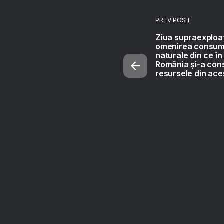
PREV POST
Ziua supraexploat
omenirea consum
naturale din ce în
România și-a co
resursele din aces