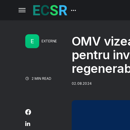
OMV vizea
E
EXTERNE
pentru inve
regenerab
2 MIN READ
02.08.2024