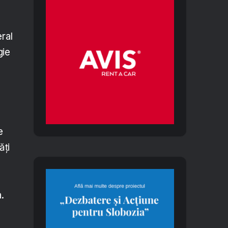
eral
gie
e
ăți
.