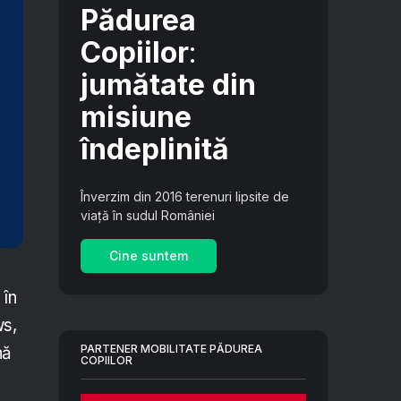
Pădurea
Copiilor
:
jumătate din
misiune
îndeplinită
Înverzim din 2016 terenuri lipsite de
viață în sudul României
Cine suntem
 în
ws,
PARTENER MOBILITATE PĂDUREA
nă
COPIILOR