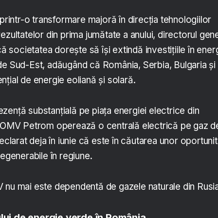
 printr-o transformare majoră în direcția tehnologiilor
ezultatelor din prima jumătate a anului, directorul gen
că societatea dorește să își extindă investițiile în ener
de Sud-Est, adăugând că România, Serbia, Bulgaria și
țial de energie eoliană și solară.
ență substanțială pe piața energiei electrice din
a OMV Petrom operează o centrală electrică pe gaz d
arat deja în iunie că este în căutarea unor oportunit
regenerabile în regiune.
 nu mai este dependentă de gazele naturale din Rusia
ului de energie verde în România