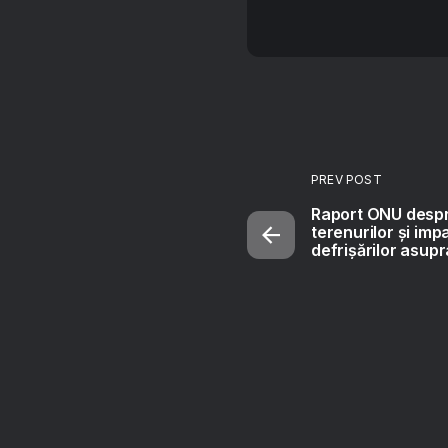
PREV POST
Raport ONU desp
terenurilor și imp
defrișărilor asupr