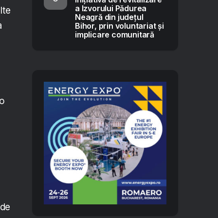
a Izvorului Pădurea
lte
Neagră din județul
a
Bihor, prin voluntariat și
implicare comunitară
 o
 de