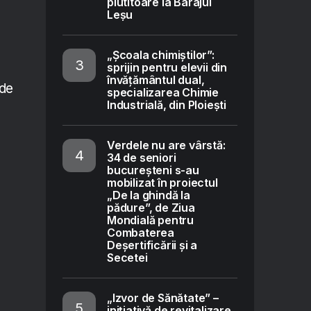
plutitoare la Barajul
Leșu
„Școala chimiștilor”:
sprijin pentru elevii din
învățământul dual,
 de
specializarea Chimie
Industrială, din Ploiești
Verdele nu are vârstă:
34 de seniori
bucureșteni s-au
mobilizat în proiectul
„De la ghindă la
pădure”, de Ziua
Mondială pentru
Combaterea
Deșertificării și a
Secetei
„Izvor de Sănătate” –
inițiativă de revitalizare