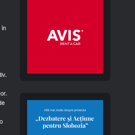
 în
iv.
or.
de
 o