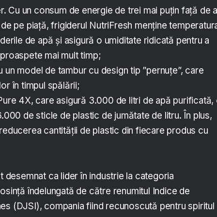
ter. Cu un consum de energie de trei mai puțin față de a
 de pe piață, frigiderul NutriFresh menține temperatur
derile de apă și asigură o umiditate ridicată pentru a
 proaspete mai mult timp;
u un model de tambur cu design tip ”pernuțe”, care
r în timpul spălării;
Pure 4X, care asigură 3.000 de litri de apă purificată,
.000 de sticle de plastic de jumătate de litru. În plus,
reducerea cantității de plastic din fiecare produs cu
t desemnat ca lider în industrie la categoria
osinţă îndelungată de către renumitul Indice de
es (DJSI), compania fiind recunoscută pentru spiritul