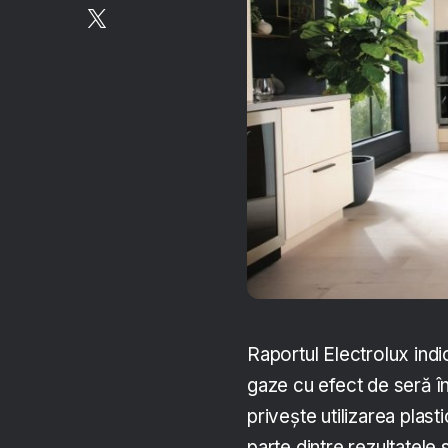
Raportul Electrolux indi
gaze cu efect de seră î
privește utilizarea plast
parte dintre rezultatele