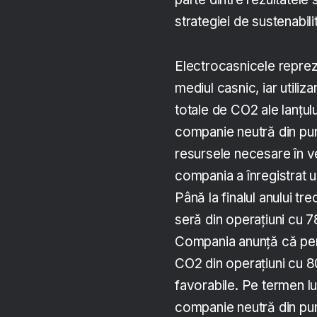
strategiei de sustenabil
Electrocasnicele reprez
mediul casnic, iar util
totale de CO2 ale lanţulu
companie neutră din punc
resursele necesare în ve
compania a înregistrat 
Până la finalul anului tr
seră din operațiuni cu 
Compania anunță că pent
CO2 din operațiuni cu 8
favorabile. Pe termen l
companie neutră din pun