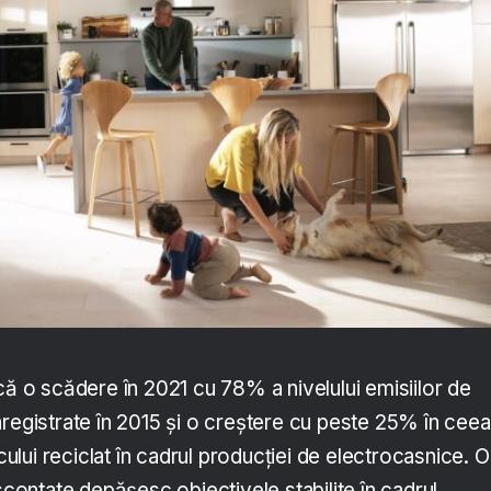
că o scădere în 2021 cu 78% a nivelului emisiilor de
nregistrate în 2015 și o creștere cu peste 25% în cee
icului reciclat în cadrul producției de electrocasnice. O
 scontate depășesc obiectivele stabilite în cadrul