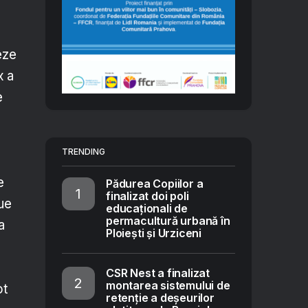
eze
x a
e
TRENDING
e
Pădurea Copiilor a
finalizat doi poli
nue
educaționali de
permacultură urbană în
a
Ploiești și Urziceni
CSR Nest a finalizat
montarea sistemului de
ot
retenție a deșeurilor