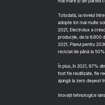
mai mare și din partea c
Totodată, la nivelul înt
adopte tot mai multe solu
2021, Electrolux a crescu
producție, de la 6.800 
2021. Planul pentru 203
reciclat de până la 50%
În plus, în 2021, 97% di
fost fie reutilizate, fi
ajungă la zero deșeuri t
Inovații tehnologice lan