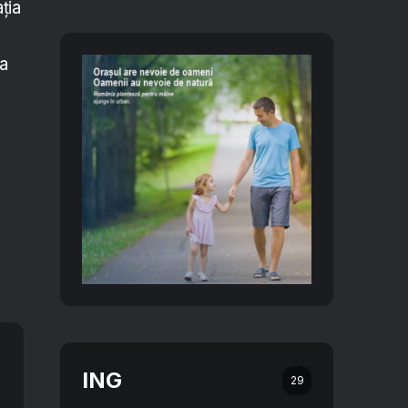
ţia
ea
ING
29