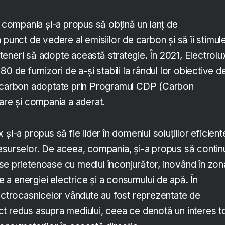
, compania și-a propus să obțină un lanț de
 punct de vedere al emisiilor de carbon și să îi stimul
arteneri să adopte această strategie. În 2021, Electrolu
0 de furnizori de a-și stabili la rândul lor obiective d
e carbon adoptate prin Programul CDP (Carbon
are și compania a aderat.
și-a propus să fie lider în domeniul soluțiilor eficient
ii resurselor. De aceea, compania, și-a propus să conti
e prietenoase cu mediul înconjurător, inovând în zon
re a energiei electrice și a consumului de apă. În
lectrocasnicelor vândute au fost reprezentate de
t redus asupra mediului, ceea ce denotă un interes t