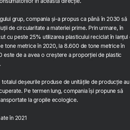
onsumatorilor în această direcție.
regului grup, compania și-a propus ca până în 2030 să
ții de circularitate a materiei prime. Prin urmare, în
t cu peste 25% utilizarea plasticului reciclat în lanțul
de tone metrice în 2020, la 8.600 de tone metrice în
0 este de a avea o creștere a proporției de plastic
.
n totalul deșeurile produse de unitățile de producție au
e recuperate. Pe termen lung, compania își propune să
ransportate la gropile ecologice.
sate în 2021