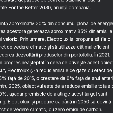
itate For the Better 2030, anunță compania.
intă aproximativ 30% din consumul global de energie
izarea acestora generează aproximativ 85% din emisiile
i valoric. Prin urmare, Electrolux își propune să fie o
t de vedere climatic și să utilizeze cât mai eficient
derea dezvoltării produselor din portofoliu. În 2021,
un progres neașteptat în ceea ce privește acest obiect
ecut, Electrolux și-a redus emisiile de gaze cu efect de
78% față de 2015, o creștere de 8% față de anul anteri
ru 2025, obiectivul este de a reduce emisiile totale 
0%, așadar premisele de a atinge acest target sunt
ung, Electrolux își propune ca până în 2050 să devină
ct de vedere climatic, cu zero emisii de carbon.