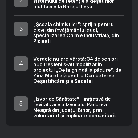
sistemului de retenție a deșeurilor
plutitoare la Barajul Leșu
„Școala chimiștilor”: sprijin pentru
elevii din învățământul dual,
specializarea Chimie Industrială, din
Ploiești
Verdele nu are vârstă: 34 de seniori
bucureșteni s-au mobilizat în
proiectul „De la ghindă la pădure”, de
Ziua Mondială pentru Combaterea
Deșertificării și a Secetei
„Izvor de Sănătate” – inițiativă de
revitalizare a Izvorului Pădurea
Neagră din județul Bihor, prin
voluntariat și implicare comunitară